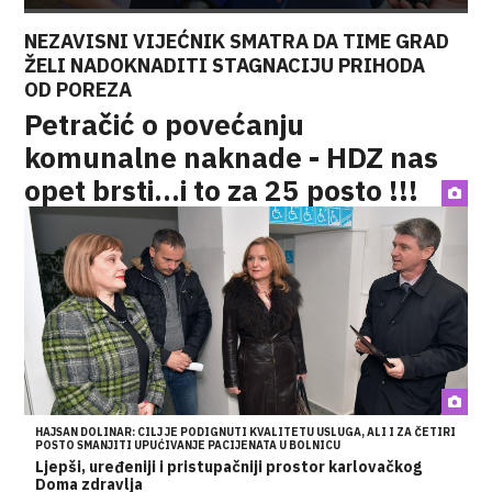
NEZAVISNI VIJEĆNIK SMATRA DA TIME GRAD
ŽELI NADOKNADITI STAGNACIJU PRIHODA
OD POREZA
Petračić o povećanju
komunalne naknade - HDZ nas
opet brsti...i to za 25 posto !!!
HAJSAN DOLINAR: CILJ JE PODIGNUTI KVALITETU USLUGA, ALI I ZA ČETIRI
POSTO SMANJITI UPUĆIVANJE PACIJENATA U BOLNICU
Ljepši, uređeniji i pristupačniji prostor karlovačkog
Doma zdravlja