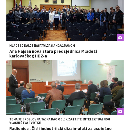
MLADEŽ I DALJE NASTAVLJA S ANGAŽMANOM
Ana Hajsan nova stara predsjednica Mladeži
karlovačkog HDZ-a
TEMA JE I POSLOVNA TAJNA KAO OBLIK ZAŠTITE INTELEKTUALNOG
VLASNIŠTVA TVRTKE
Radionica „Žig i industrijski dizajn-alati za uspješno