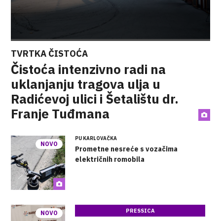
TVRTKA ČISTOĆA
Čistoća intenzivno radi na
uklanjanju tragova ulja u
Radićevoj ulici i Šetalištu dr.
Franje Tuđmana
PU KARLOVAČKA
NOVO
Prometne nesreće s vozačima
električnih romobila
PRESSICA
NOVO