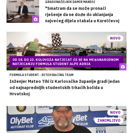
GRADONAČELNIK DAMIR MANDIĆ
"Smatram da se može pronaći
rješenje da ne dođe do uklanjanja
najvećeg dijela stabala u Kurelčevoj
ulici"
NOVO
OD 18. DO 23. KOLOVOZA NATJECAT ĆE SE NA MEĐUNARODNOM
NATJECANJU FORMULA STUDENT ALPE ADRIA
FORMULA STUDENT - RITEH RACING TEAM
Inženjer Mateo Tihi iz Karlovačke županije gradi jedan
od najnaprednijih studentskih trkaćih bolida u
Hrvatskoj
NOVO
ZANIMLJIVO