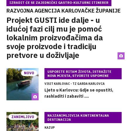
IZRADIT ĆE SE ZAJEDNIČKI GASTRO-KULTURNI ITINERER
RAZVOJNA AGENCIJA KARLOVAČKE ŽUPANIJE
Projekt GUSTI ide dalje - u
idućoj fazi cilj mu je pomoć
lokalnim proizvođačima da
svoje proizvode i tradiciju
pretvore u doživljaje
USPORITE RITAM ŽIVOTA, ISTRAŽITE
NOVO
NOVA MJESTA, STVORITE USPOMENE
VISIT KARLOVAC - TZ GARDA KARLOVCA
Ljeto u Karlovcu: Gdje se opustiti,
rashladiti i zabaviti ....
NAJZANIMLJIVIJA KONTINENTALNA
ZANIMLJIVO
DESTINACIJA
KAZUP