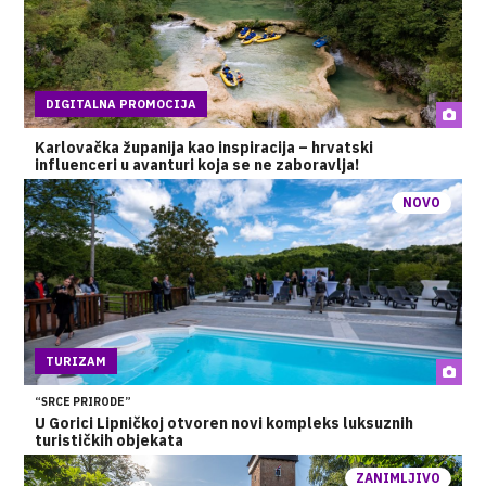
DIGITALNA PROMOCIJA
Karlovačka županija kao inspiracija – hrvatski
influenceri u avanturi koja se ne zaboravlja!
NOVO
TURIZAM
“SRCE PRIRODE”
U Gorici Lipničkoj otvoren novi kompleks luksuznih
turističkih objekata
ZANIMLJIVO