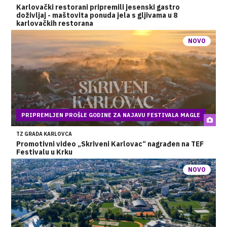
Karlovački restorani pripremili jesenski gastro
doživljaj - maštovita ponuda jela s gljivama u 8
karlovačkih restorana
NOVO
PRIPREMLJEN PROŠLE GODINE ZA NAJAVU FESTIVALA MAGLE
TZ GRADA KARLOVCA
Promotivni video „Skriveni Karlovac“ nagrađen na TEF
Festivalu u Krku
NOVO