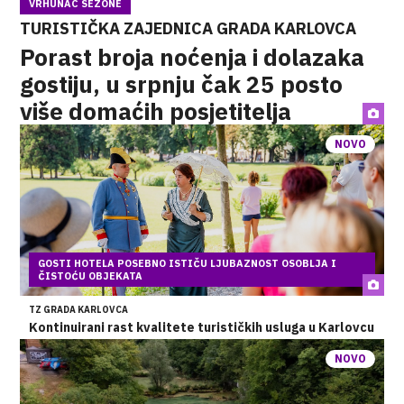
VRHUNAC SEZONE
TURISTIČKA ZAJEDNICA GRADA KARLOVCA
Porast broja noćenja i dolazaka
gostiju, u srpnju čak 25 posto
više domaćih posjetitelja
NOVO
GOSTI HOTELA POSEBNO ISTIČU LJUBAZNOST OSOBLJA I
ČISTOĆU OBJEKATA
TZ GRADA KARLOVCA
Kontinuirani rast kvalitete turističkih usluga u Karlovcu
NOVO