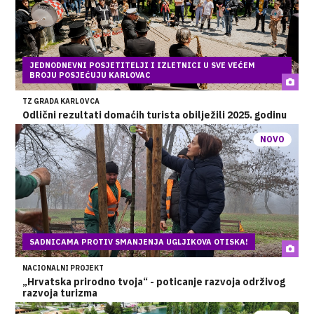
JEDNODNEVNI POSJETITELJI I IZLETNICI U SVE VEĆEM
BROJU POSJEĆUJU KARLOVAC
TZ GRADA KARLOVCA
Odlični rezultati domaćih turista obilježili 2025. godinu
NOVO
SADNICAMA PROTIV SMANJENJA UGLJIKOVA OTISKA!
NACIONALNI PROJEKT
„Hrvatska prirodno tvoja“ - poticanje razvoja održivog
razvoja turizma