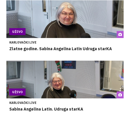
UŽIVO
KARLOVAČKI LIVE
Zlatne godine. Sabina Angelina Latin Udruga starKA
UŽIVO
KARLOVAČKI LIVE
Sabina Angelina Latin. Udruga starKA