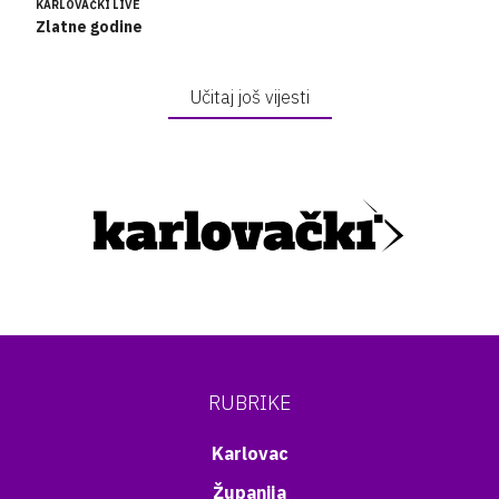
KARLOVAČKI LIVE
Zlatne godine
Učitaj još vijesti
RUBRIKE
Karlovac
Županija