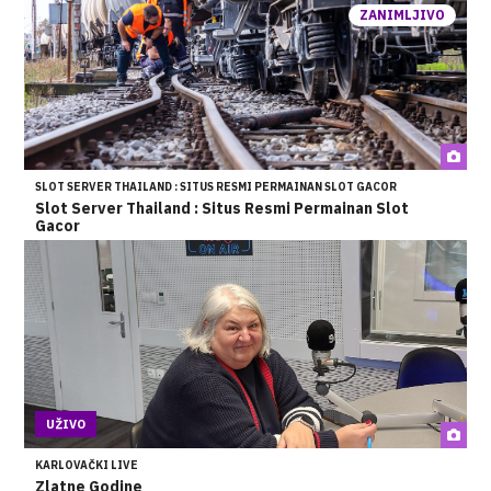
ZANIMLJIVO
SLOT SERVER THAILAND : SITUS RESMI PERMAINAN SLOT GACOR
Slot Server Thailand : Situs Resmi Permainan Slot
Gacor
UŽIVO
KARLOVAČKI LIVE
Zlatne Godine