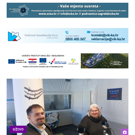
UŽIVO