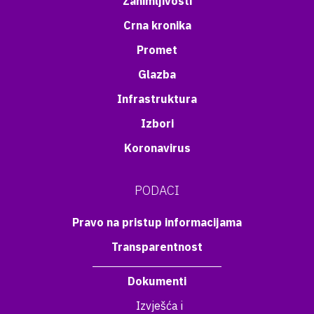
Zanimljivosti
Crna kronika
Promet
Glazba
Infrastruktura
Izbori
Koronavirus
PODACI
Pravo na pristup informacijama
Transparentnost
Dokumenti
Izvješća i