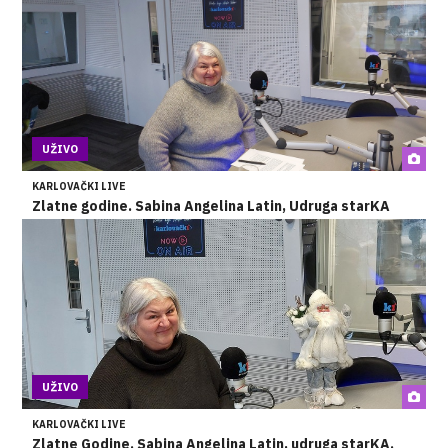
UŽIVO
KARLOVAČKI LIVE
Zlatne godine. Sabina Angelina Latin, Udruga starKA
UŽIVO
KARLOVAČKI LIVE
Zlatne Godine. Sabina Angelina Latin, udruga starKA.