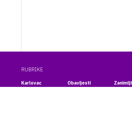
RUBRIKE
Karlovac
Obavijesti
Zanimlji
Županija
Turisti kažu
Crna kr
Politika
Zlatne godine
Promet
Kultura
Fine-tuning
Glazba
Turizam
WEB infopult
Infrast
Sport
ETNO net
Izbori