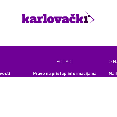
PODACI
O 
vosti
Pravo na pristup informacijama
Mar
onika
Transparentnost
KON
Dokumenti
Nazo
Izvješća i planovi
ruktura
Lajk
Nadzorni odbor
Prat
Javna nabava