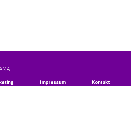
NAMA
keting
Impressum
Kontakt
TAKTIRAJ NAS
vi nas
+385 (0)47 611 400
aj nas
Facebook
i nas
Instagram