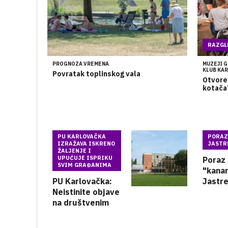
RAZGL
PROGNOZA VREMENA
MUZEJI G
KLUB KA
Povratak toplinskog vala
Otvoren
kotača
PU KARLOVAČKA
PORAZ
IZRAŽAVA ISKRENO
JASTR
ŽALJENJE I
UPUĆUJE ISPRIKU
Poraz
SVIM GRAĐANIMA
"kanar
PU Karlovačka:
Jastr
Neistinite objave
nakon 
na društvenim
igre u
mrežama
poluv