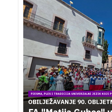
PJESMA, PLES I TRADICIJA UNIVERZALNI JEZIK KOJI 
OBILJEŽAVANJE 90. OBLJE
FA "Matija Gubec" u