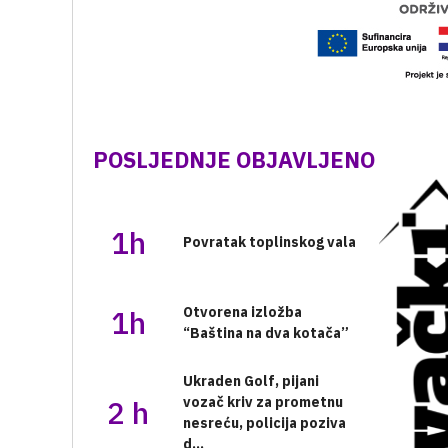
POSLJEDNJE OBJAVLJENO
1h
Povratak toplinskog vala
1h
Otvorena izložba
“Baština na dva kotača”
Ukraden Golf, pijani
2 h
vozač kriv za prometnu
nesreću, policija poziva
d...