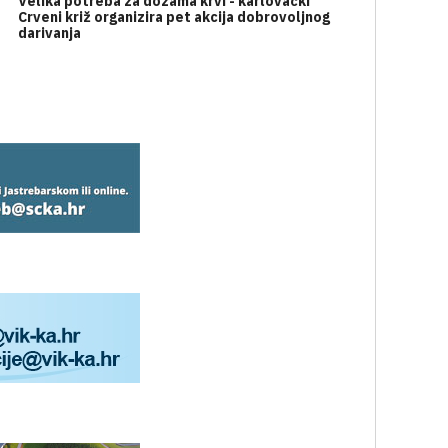
Velika potreba za dozama krvi - karlovački
Crveni križ organizira pet akcija dobrovoljnog
darivanja