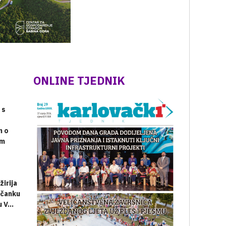
ONLINE TJEDNIK
 s
m o
im
l...
žirija
včanku
 V...