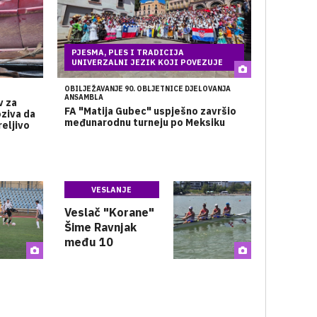
PJESMA, PLES I TRADICIJA
UNIVERZALNI JEZIK KOJI POVEZUJE
OBILJEŽAVANJE 90. OBLJETNICE DJELOVANJA
ANSAMBLA
v za
FA "Matija Gubec" uspješno završio
oziva da
međunarodnu turneju po Meksiku
reljivo
VESLANJE
Veslač "Korane"
Šime Ravnjak
među 10
najboljih na
svijetu u
juniorskom
četvercu na
pariće