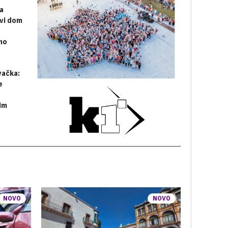
a
vi dom
no
vačka:
e
a
im
NOVO
NOVO