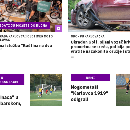
EDATI JU MOŽETE DO RUJNA
RADA KARLOVCA I OLDTIMER MOTO
OKC - PU KARLOVAČKA
RLOVAC
Ukraden Golf, pijani vozač kri
a izložba “Baština na dva
prometnu nesreću, policija p
”
vratite nazakonito oružje i st
...
 U
REMI
EBARSKOM
Nogometaši
"Karlovca 1919"
inaca" u
odigrali
ebarskom,
neodlučeno 1:1 s
vrlo dobre
momčadi
 prvom
"Pazinke"
remenu