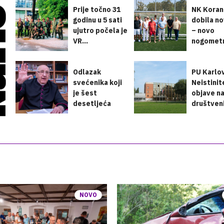
Prije točno 31
NK Koran
godinu u 5 sati
dobila no
ujutro počela je
– novo
VR...
nogomet
igrališ...
Odlazak
PU Karlo
svećenika koji
Neistinit
je šest
objave n
desetljeća
društven
služio K...
mre...
NOVO