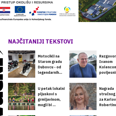
NAJČITANIJI TEKSTOVI
Motocikli na
Razgovor
Starom gradu
Ivanom
Dubovcu - od
Kolenco
legendarnih...
povijesn
danima os
U petak lokalni
Nagrada
pljuskovi s
stručnog 
grmljavinom,
za Karlo
mogli bi ...
Robertinu