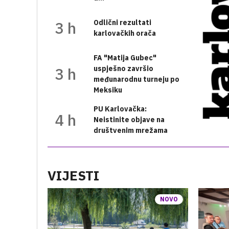
3 h
Odlični rezultati
karlovačkih orača
FA "Matija Gubec"
3 h
uspješno završio
međunarodnu turneju po
Meksiku
PU Karlovačka:
4 h
Neistinite objave na
društvenim mrežama
VIJESTI
NOVO