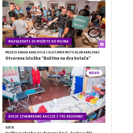
RAZGLEDATI JU MOŽETE DO RUJNA
MUZEJI GRADA KARLOVCA I OLDTIMER MOTO KLUB KARLOVAC
Otvorena izložba “Baština na dva kotača”
NOVO
DVIJE IZVANREDNE AKCIJE I TRI REDOVNE!
GDCK