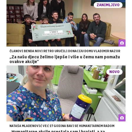
ZANIMLJIVO
ČLANOVI BENDA NOVI RETRO URUČILI DONACIJU DOMU VLADIMIR NAZOR
„Za našu djecu želimo ljepše i više u čemu nam pomažu
ovakve akcije“
NOVO
NATAŠA MLADENOVIĆ VEĆ 17 GODINA BAVI SE HUMANITARNIM RADOM
„Humanitarne akcije prestala sam i brojati, a za