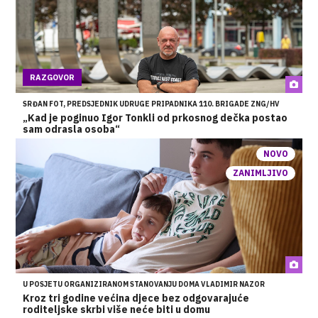
RAZGOVOR
SRĐAN FOT, PREDSJEDNIK UDRUGE PRIPADNIKA 110. BRIGADE ZNG/HV
„Kad je poginuo Igor Tonkli od prkosnog dečka postao
sam odrasla osoba“
NOVO
ZANIMLJIVO
U POSJETU ORGANIZIRANOM STANOVANJU DOMA VLADIMIR NAZOR
Kroz tri godine većina djece bez odgovarajuće
roditeljske skrbi više neće biti u domu