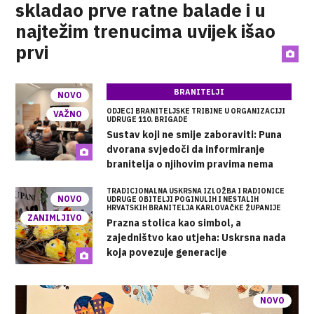
skladao prve ratne balade i u
najtežim trenucima uvijek išao
prvi
BRANITELJI
NOVO
ODJECI BRANITELJSKE TRIBINE U ORGANIZACIJI
VAŽNO
UDRUGE 110. BRIGADE
Sustav koji ne smije zaboraviti: Puna
dvorana svjedoči da informiranje
branitelja o njihovim pravima nema
rok trajanja
TRADICIONALNA USKRSNA IZLOŽBA I RADIONICE
NOVO
UDRUGE OBITELJI POGINULIH I NESTALIH
HRVATSKIH BRANITELJA KARLOVAČKE ŽUPANIJE
ZANIMLJIVO
Prazna stolica kao simbol, a
zajedništvo kao utjeha: Uskrsna nada
koja povezuje generacije
NOVO