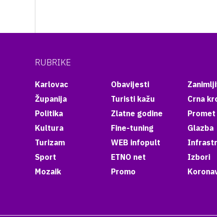
RUBRIKE
Karlovac
Obavijesti
Zanimlji
Županija
Turisti kažu
Crna kr
Politika
Zlatne godine
Promet
Kultura
Fine-tuning
Glazba
Turizam
WEB infopult
Infrast
Sport
ETNO net
Izbori
Mozaik
Promo
Koronav