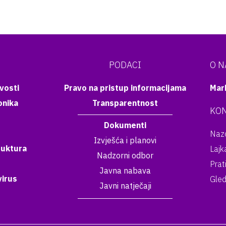
PODACI
O 
vosti
Pravo na pristup informacijama
Mar
onika
Transparentnost
KON
Dokumenti
Nazo
Izvješća i planovi
ruktura
Lajk
Nadzorni odbor
Prat
Javna nabava
irus
Gled
Javni natječaji