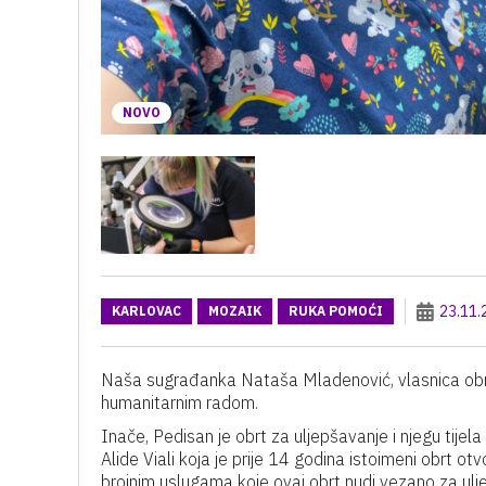
NOVO
23.11.
KARLOVAC
MOZAIK
RUKA POMOĆI
Naša sugrađanka Nataša Mladenović, vlasnica obrta
humanitarnim radom.
Inače, Pedisan je obrt za uljepšavanje i njegu tijela
Alide Viali koja je prije 14 godina istoimeni obrt otv
brojnim uslugama koje ovaj obrt nudi vezano za uljep