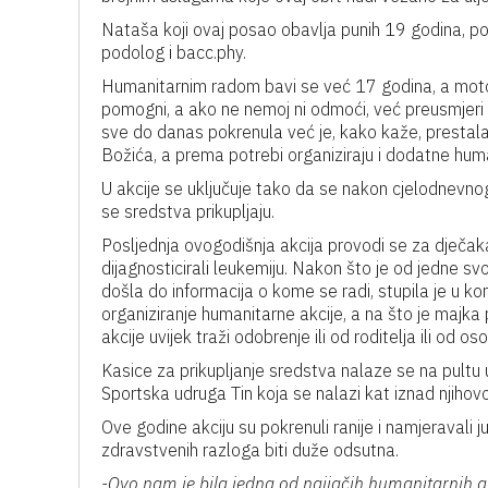
Nataša koji ovaj posao obavlja punih 19 godina, po 
podolog i bacc.phy.
Humanitarnim radom bavi se već 17 godina, a moto j
pomogni, a ako ne nemoj ni odmoći, već preusmjeri da
sve do danas pokrenula već je, kako kaže, prestala 
Božića, a prema potrebi organiziraju i dodatne huma
U akcije se uključuje tako da se nakon cjelodnevn
se sredstva prikupljaju.
Posljednja ovogodišnja akcija provodi se za dječak
dijagnosticirali leukemiju. Nakon što je od jedne sv
došla do informacija o kome se radi, stupila je u k
organiziranje humanitarne akcije, a na što je majka
akcije uvijek traži odobrenje ili od roditelja ili od os
Kasice za prikupljanje sredstva nalaze se na pultu u
Sportska udruga Tin koja se nalazi kat iznad njihov
Ove godine akciju su pokrenuli ranije i namjeravali
zdravstvenih razloga biti duže odsutna.
-Ovo nam je bila jedna od najjačih humanitarnih a