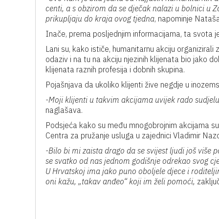
centi, a s obzirom da se dječak nalazi u bolnici u 
prikupljaju do kraja ovog tjedna
, napominje Nataša
Inače, prema posljednjim informacijama, ta svota 
Lani su, kako ističe, humanitarnu akciju organiziral
odaziv i na tu na akciju njezinih klijenata bio jako d
klijenata raznih profesija i dobnih skupina.
Pojašnjava da ukoliko klijenti žive negdje u inozem
-Moji klijenti u takvim akcijama uvijek rado sudjelu
naglašava.
Podsjeća kako su među mnogobrojnim akcijama sudje
Centra za pružanje usluga u zajednici Vladimir Nazo
-Bilo bi mi zaista drago da se svijest ljudi još više 
se svatko od nas jednom godišnje odrekao svog cj
U Hrvatskoj ima jako puno oboljele djece i roditel
oni kažu, „takav anđeo“ koji im želi pomoći,
zaklju