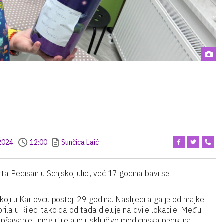
2024
12:00
Sunčica Laić
 Pedisan u Senjskoj ulici, već 17 godina bavi se i
 koji u Karlovcu postoji 29 godina. Naslijedila ga je od majke
orila u Rijeci tako da od tada djeluje na dvije lokacije. Među
šavanje i njegu tijela je i isključivo medicinska pedikura.