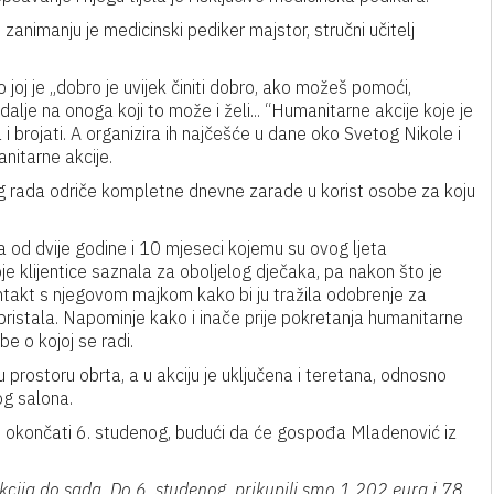
zanimanju je medicinski pediker majstor, stručni učitelj
oj je „dobro je uvijek činiti dobro, ako možeš pomoći,
lje na onoga koji to može i želi... “Humanitarne akcije koje je
i brojati. A organizira ih najčešće u dane oko Svetog Nikole i
nitarne akcije.
og rada odriče kompletne dnevne zarade u korist osobe za koju
a od dvije godine i 10 mjeseci kojemu su ovog ljeta
oje klijentice saznala za oboljelog dječaka, pa nakon što je
ontakt s njegovom majkom kako bi ju tražila odobrenje za
 pristala. Napominje kako i inače prije pokretanja humanitarne
obe o kojoj se radi.
 prostoru obrta, a u akciju je uključena i teretana, odnosno
og salona.
 ju okončati 6. studenog, budući da će gospođa Mladenović iz
kcija do sada. Do 6. studenog, prikupili smo 1.202 eura i 78