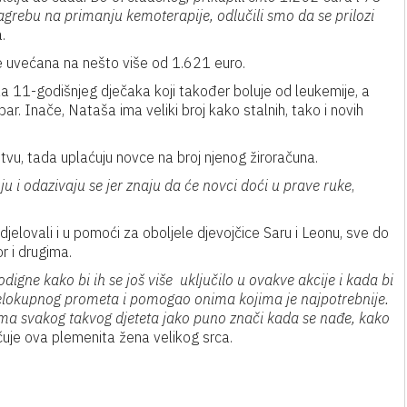
Zagrebu na primanju kemoterapije, odlučili smo da se prilozi
.
je uvećana na nešto više od 1.621 euro.
i za 11-godišnjeg dječaka koji također boluje od leukemije, a
obar. Inače, Nataša ima veliki broj kako stalnih, tako i novih
stvu, tada uplaćuju novce na broj njenog žiroračuna.
ju i odazivaju se jer znaju da će novci doći u prave ruke
,
lovali i u pomoći za oboljele djevojčice Saru i Leonu, sve do
r i drugima.
podigne kako bi ih se još više uključilo u ovakve akcije i kada bi
elokupnog prometa i pomogao onima kojima je najpotrebnije.
jima svakog takvog djeteta jako puno znači kada se nađe, kako
čuje ova plemenita žena velikog srca.