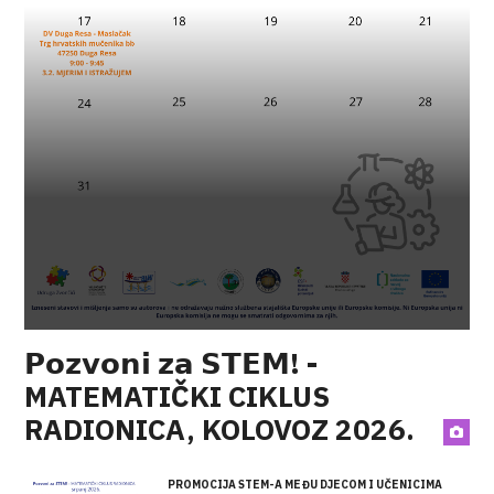
𝗣𝗼𝘇𝘃𝗼𝗻𝗶 𝘇𝗮 𝗦𝗧𝗘𝗠! -
MATEMATIČKI CIKLUS
RADIONICA, KOLOVOZ 2026.
PROMOCIJA STEM-A MEĐU DJECOM I UČENICIMA