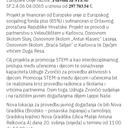
Europske Unije naziva „𝐏𝐨𝐳𝐯𝐨𝐧𝐢 𝐳𝐚 𝐒𝐓𝐄𝐌!“
SF.2.4.06.04.0065 u iznosu od 𝟐𝟗𝟕.𝟕𝟎𝟑,𝟓𝟒 €.
Projekt je financiran od Europske unije iz Europskog
socijalnog fonda plus (85%) i sufinanciran iz Državnog
proračuna Republike Hrvatske. Projekt se provodi u
partnerstvu s Veleučilištem u Karlovcu, Osnovnom
školom Slunj, Osnovnom školom „Antun Klasinc“ Lasinja,
Osnovnom školom „Braća Seljan“ iz Karlovca te Dječjim
vrtićem Duga Resa.
Cilj projekta je promocija STEM-a kao interdisciplinarnog
pristupa među učenicima i djecom te osnaživanje
kapaciteta Udruge Zvončići za provedbu aktivnosti s
djecom. Promocija STEM-a među djecom i učenicima bit
će realizirana kroz provedbu radionica u školama i
vrtićima partnerima. Osim toga, Udruga Zvončići sudjeluje
i na različitim javnim događanjima diljem Lijepe Naše.
Nova lokacija za provedbu javnog događanja će biti Nova
Gradiška (Brodsko – posavska županija) u tamošnjoj
Gradskoj knjižnici Nova Gradiška (Ulica Matije Antuna
Relkovića 4) dana 20. svibnja (srijeda) u terminu od 11:00