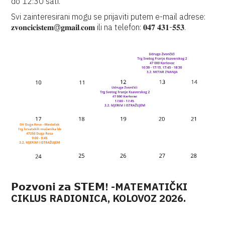
do 12:30 sati.
Svi zainteresirani mogu se prijaviti putem e-mail adrese:
𝐳𝐯𝐨𝐧𝐜𝐢𝐜𝐢𝐬𝐭𝐞𝐦@𝐠𝐦𝐚𝐢𝐥.𝐜𝐨𝐦 ili na telefon: 𝟎𝟒𝟕 𝟒𝟑𝟏-𝟓𝟓𝟑.
𝗣𝗼𝘇𝘃𝗼𝗻𝗶 𝘇𝗮 𝗦𝗧𝗘𝗠! -MATEMATIČKI
CIKLUS RADIONICA, KOLOVOZ 2026.