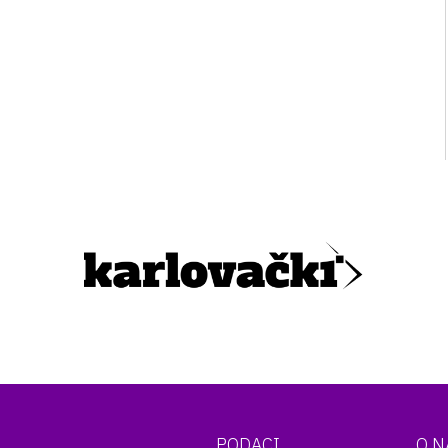
PODACI
O 