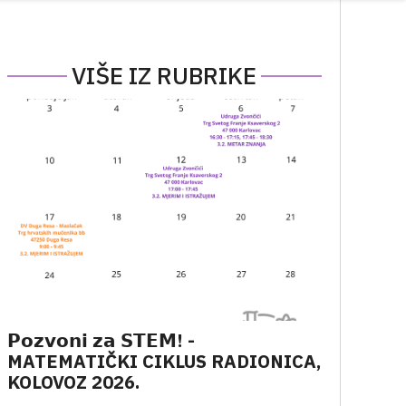
VIŠE IZ RUBRIKE
𝗣𝗼𝘇𝘃𝗼𝗻𝗶 𝘇𝗮 𝗦𝗧𝗘𝗠! -
MATEMATIČKI CIKLUS RADIONICA,
KOLOVOZ 2026.