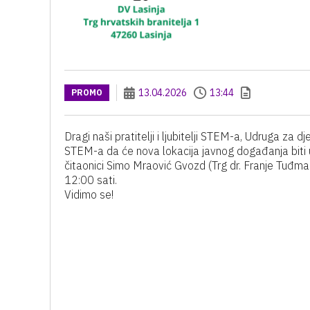
13.04.2026
13:44
PROMO
Dragi naši pratitelji i ljubitelji STEM-a, Udruga za 
STEM-a da će nova lokacija javnog događanja biti u
čitaonici Simo Mraović Gvozd (Trg dr. Franje Tuđma
12:00 sati.
Vidimo se!