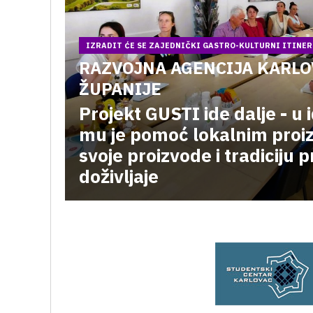
IZRADIT ĆE SE ZAJEDNIČKI GASTRO-KULTURNI ITINE
RAZVOJNA AGENCIJA KARL
ŽUPANIJE
Projekt GUSTI ide dalje - u id
mu je pomoć lokalnim proi
svoje proizvode i tradiciju 
doživljaje