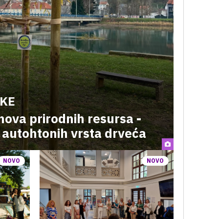
EKE
nova prirodnih resursa -
h autohtonih vrsta drveća
NOVO
NOVO