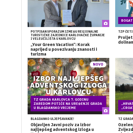
BOGAT
POTPISAN SPORAZUM IZMEĐU REGIONALNE
TZP ČETI
TURISTIČKE ZAJEDNICE KARLOVAČKE ŽUPANIJE
Proljet
I VELEUČILIŠTA U KARLOVCU
dolina
„Your Green Vacation“: Korak
naprijed u povezivanju znanosti i
turizma
NOVO
TZ GRADA KARLOVCA 7. GODINU
ZAREDOM POTIČE NA UREĐENJE GRADA
„HRVA
U BLAGDANSKO VRIJEME
„CROA
BLAGDANKO ULJEPŠAVANJE!
TZ GRAD
Objavljen Javni poziv za izbor
Ozelen
najljepšeg adventskog izloga u
Zvijez