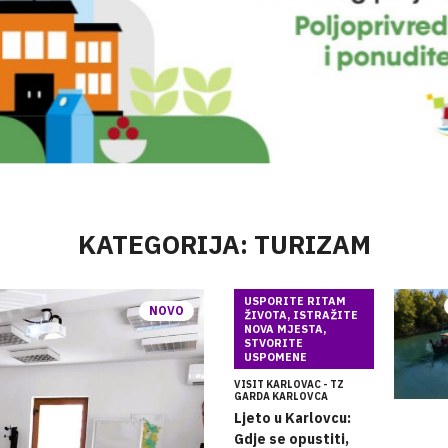
KATEGORIJA: TURIZAM
USPORITE RITAM
NOVO
ŽIVOTA, ISTRAŽITE
NOVA MJESTA,
STVORITE
USPOMENE
VISIT KARLOVAC - TZ
GARDA KARLOVCA
Ljeto u Karlovcu:
Gdje se opustiti,