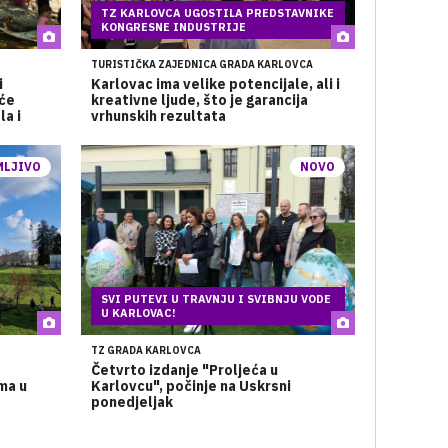
TZ KARLOVCA UGOSTILA PREDSTAVNIKE
KONGRESNE INDUSTRIJE
TURISTIČKA ZAJEDNICA GRADA KARLOVCA
i
Karlovac ima velike potencijale, ali i
 će
kreativne ljude, što je garancija
la i
vrhunskih rezultata
MLJIVO
NOVO
SVI PUTEVI U TRAVNJU I SVIBNJU VODE
U KARLOVAC!
TZ GRADA KARLOVCA
Četvrto izdanje "Proljeća u
ma u
Karlovcu", počinje na Uskrsni
ponedjeljak