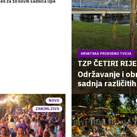
n za 10 novih sadnica lipe
HRVATSKA PRIRODNO TVOJA
TZP ČETIRI RIJ
Održavanje i ob
sadnja različiti
NOVO
ZANIMLJIVO