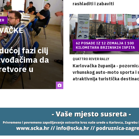
rashladiti i zabaviti
....
RER
OVAČKE
62 POSADE IZ 12 ZEMALJA I 100
ućoj fazi cilj
KILOMETARA BRZINSKIH ISPITA
zvođačima da
QUATTRO RIVER RALLY
Karlovačka županija - pozornic
pretvore u
vrhunskog auto-moto sporta i 
atraktivnija turistička destinac