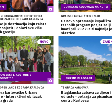
AM
DO KRAJA KOLOVOZA NA KUPI!
: MARINA BURIĆ, DIREKTORICA
GRADSKO KUPALIŠTE U OZLJU
ČKE ZAJEDNICE GRADA KARLOVCA
Uz novo opremanje kupališta 
c je destinacija koju zaista
raznolik program posjetitelji
 posjetiti, dolazi sve više
imati priliku okusiti najfinija je
h gostiju
slastice
NOVO
ZANI
OVIJESTI, KULTURE I
ONOMIJE
USKRSNI BLAGDANI
OPEN LAND I TZ GRADA KARLOVCA
TZ GRADA KARLOVCA
era karlovačke Urbane
Blagdanska zabava za djecu i
e - interaktivni obilazak
odrasle - potraga za pisanica
a grada
centru Karlovca