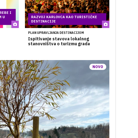
REBE I
M U
RAZVOJ KARLOVCA KAO TURISTIČKE
DESTINACIJE
PLAN UPRAVLJANJA DESTINACIJOM
Ispitivanje stavova lokalnog
e
stanovništva o turizmu grada
NOVO