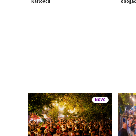
Karlovcu
obogaće
NOVO