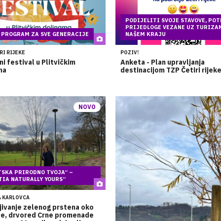
PODIJELITI SVOJE STAVOVE, POT
PRIJEDLOGE VEZANE UZ TURIZA
 PROGRAM ZA SVE GENERACIJE
NAŠEM KRAJU
RI RIJEKE
POZIV!
ni festival u Plitvičkim
Anketa - Plan upravljanja
ma
destinacijom TZP Četiri rijek
NOVO
TSKA PRIRODNO TVOJA“ –
TIA NATURALLY YOURS“
A KARLOVCA
jivanje zelenog prstena oko
de, drvored Crne promenade