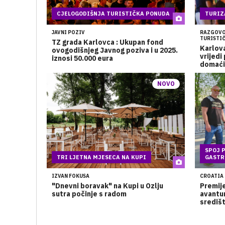
CJELOGODIŠNJA TURISTIČKA PONUDA
TURIZ
JAVNI POZIV
RAZGOVOR
TURISTI
TZ grada Karlovca : Ukupan fond
Karlova
ovogodišnjeg Javnog poziva i u 2025.
vrijedi
iznosi 50.000 eura
domaći
NOVO
SPOJ P
TRI LJETNA MJESECA NA KUPI
GASTR
IZVAN FOKUSA
CROATIA 
"Dnevni boravak" na Kupi u Ozlju
Premij
sutra počinje s radom
avantur
središt