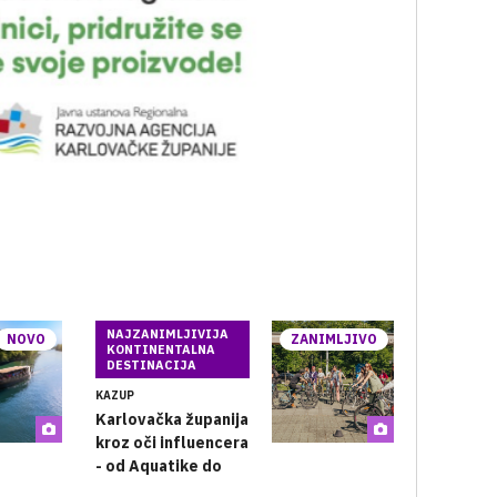
NAJZANIMLJIVIJA
NOVO
ZANIMLJIVO
KONTINENTALNA
DESTINACIJA
KAZUP
Karlovačka županija
kroz oči influencera
- od Aquatike do
Vivodinske vinske