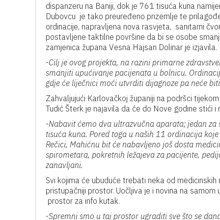
dispanzeru na Baniji, dok je 761 tisuća kuna namij
Dubovcu je tako preuređeno prizemlje te prilagođ
ordinacije, napravljena nova rasvjeta, sanitarni čvo
postavljene taktilne površine da bi se osobe smanj
zamjenica župana Vesna Hajsan Dolinar je izjavila.
-
Cilj je ovog projekta, na razini primarne zdravstven
smanjiti upućivanje pacijenata u bolnicu. Ordinac
gdje će liječnici moći utvrditi dijagnoze pa neće bit
Zahvaljujući Karlovačkoj županiji na podršci tijek
Tudić Šterk je najavila da će do Nove godine stići 
-
Nabavit ćemo dva ultrazvučna aparata; jedan za št
tisuća kuna. Pored toga u naših 11 ordinacija koje 
Rečici, Mahićnu bit će nabavljeno još dosta medici
spirometara, pokretnih ležajeva za pacijente, pedij
zanavljani.
Svi kojima će ubuduće trebati neka od medicinskih u
pristupačniji prostor. Uočljiva je i novina na samo
prostor za info kutak.
-
Spremni smo u taj prostor ugraditi sve što se dan