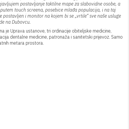
javljujem postavljanje taktilne mape za slabovidne osobe, a
i putem touch screena, posebice mlađa populacija, i na taj
 postavljen i monitor na kojem bi se „vrtile“ sve naše usluge
rade na Dubovcu.
 je Uprava ustanove, tri ordinacije obiteljske medicine,
inacija dentalne medicine, patronaža i sanitetski prijevoz. Samo
atnih metara prostora.