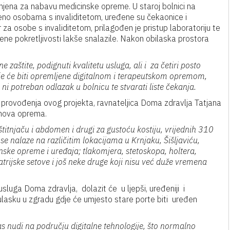
enjena za nabavu medicinske opreme. U staroj bolnici na
eno osobama s invaliditetom, uređene su čekaonice i
r za osobe s invaliditetom, prilagođen je pristup laboratoriju te
ene pokretljivosti lakše snalazile. Nakon obilaska prostora
e zaštite, podignuti kvalitetu usluga, ali i za četiri posto
ije će biti opremljene digitalnom i terapeutskom opremom,
i ni potreban odlazak u bolnicu te stvarati liste čekanja.
om provođenja ovog projekta, ravnateljica Doma zdravlja Tatjana
i nova oprema.
itnjaču i abdomen i drugi za gustoću kostiju, vrijednih 310
se nalaze na različitim lokacijama u Krnjaku, Šišljaviću,
nske opreme i uređaja; tlakomjera, stetoskopa, holtera,
atrijske setove i još neke druge koji nisu već duže vremena
sluga Doma zdravlja, dolazit će u ljepši, uređeniji i
m ulasku u zgradu gdje će umjesto stare porte biti uređen
as nudi na području digitalne tehnologije, što normalno