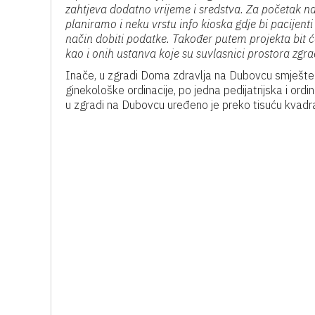
zahtjeva dodatno vrijeme i sredstva. Za početak na
planiramo i neku vrstu info kioska gdje bi pacijent
način dobiti podatke. Također putem projekta bit će
kao i onih ustanva koje su suvlasnici prostora zg
Inače, u zgradi Doma zdravlja na Dubovcu smještena
ginekološke ordinacije, po jedna pedijatrijska i ord
u zgradi na Dubovcu uređeno je preko tisuću kvadr