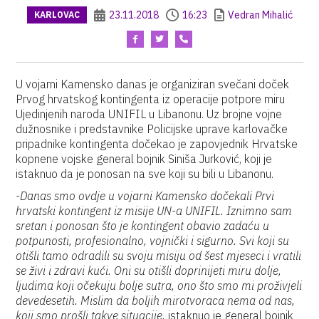
23.11.2018
16:23
Vedran Mihalić
KARLOVAC
U vojarni Kamensko danas je organiziran svečani doček
Prvog hrvatskog kontingenta iz operacije potpore miru
Ujedinjenih naroda UNIFIL u Libanonu. Uz brojne vojne
dužnosnike i predstavnike Policijske uprave karlovačke
pripadnike kontingenta dočekao je zapovjednik Hrvatske
kopnene vojske general bojnik Siniša Jurković, koji je
istaknuo da je ponosan na sve koji su bili u Libanonu.
-Danas smo ovdje u vojarni Kamensko dočekali Prvi
hrvatski kontingent iz misije UN-a UNIFIL. Iznimno sam
sretan i ponosan što je kontingent obavio zadaću u
potpunosti, profesionalno, vojnički i sigurno. Svi koji su
otišli tamo odradili su svoju misiju od šest mjeseci i vratili
se živi i zdravi kući. Oni su otišli doprinijeti miru dolje,
ljudima koji očekuju bolje sutra, ono što smo mi proživjeli
devedesetih. Mislim da boljih mirotvoraca nema od nas,
koji smo prošli takve situacije,
istaknuo je general bojnik