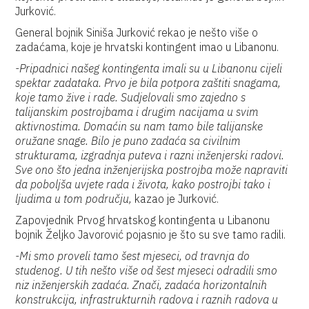
Jurković.
General bojnik Siniša Jurković rekao je nešto više o
zadaćama, koje je hrvatski kontingent imao u Libanonu.
-Pripadnici našeg kontingenta imali su u Libanonu cijeli
spektar zadataka. Prvo je bila potpora zaštiti snagama,
koje tamo žive i rade. Sudjelovali smo zajedno s
talijanskim postrojbama i drugim nacijama u svim
aktivnostima. Domaćin su nam tamo bile talijanske
oružane snage. Bilo je puno zadaća sa civilnim
strukturama, izgradnja puteva i razni inženjerski radovi.
Sve ono što jedna inženjerijska postrojba može napraviti
da poboljša uvjete rada i života, kako postrojbi tako i
ljudima u tom području,
kazao je Jurković.
Zapovjednik Prvog hrvatskog kontingenta u Libanonu
bojnik Željko Javorović pojasnio je što su sve tamo radili.
-Mi smo proveli tamo šest mjeseci, od travnja do
studenog. U tih nešto više od šest mjeseci odradili smo
niz inženjerskih zadaća. Znači, zadaća horizontalnih
konstrukcija, infrastrukturnih radova i raznih radova u