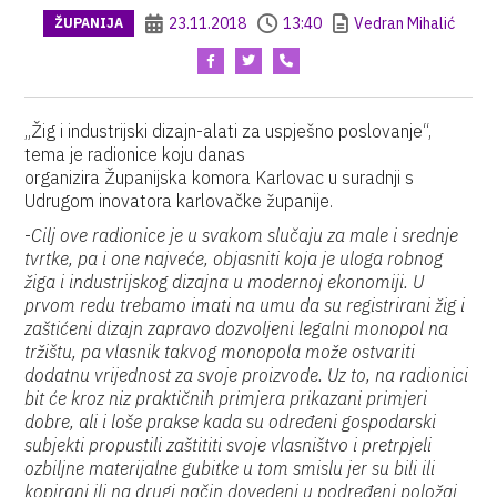
23.11.2018
13:40
Vedran Mihalić
ŽUPANIJA
„Žig i industrijski dizajn-alati za uspješno poslovanje“,
tema je radionice koju danas
organizira Županijska komora Karlovac u suradnji s
Udrugom inovatora karlovačke županije.
-
Cilj ove radionice je u svakom slučaju za male i srednje
tvrtke, pa i one najveće, objasniti koja je uloga robnog
žiga i industrijskog dizajna u modernoj ekonomiji. U
prvom redu trebamo imati na umu da su registrirani žig i
zaštićeni dizajn zapravo dozvoljeni legalni monopol na
tržištu, pa vlasnik takvog monopola može ostvariti
dodatnu vrijednost za svoje proizvode. Uz to, na radionici
bit će kroz niz praktičnih primjera prikazani primjeri
dobre, ali i loše prakse kada su određeni gospodarski
subjekti propustili zaštititi svoje vlasništvo i pretrpjeli
ozbiljne materijalne gubitke u tom smislu jer su bili ili
kopirani ili na drugi način dovedeni u podređeni položaj