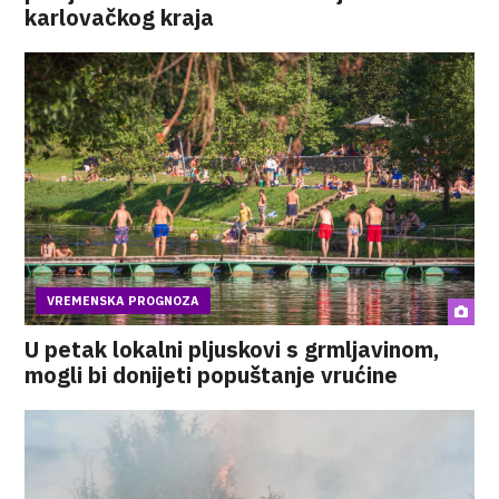
karlovačkog kraja
VREMENSKA PROGNOZA
U petak lokalni pljuskovi s grmljavinom,
mogli bi donijeti popuštanje vrućine