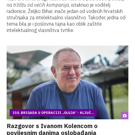
na tržištu od većih kompanija
, istaknuo je voditelj
radionice, Željko Bihar, inače jedan od vodećih hrvatskih
stručnjaka za intelektualno vlasništvo. Također, jedna od
tema bila je i poslovna tajna kao oblik zaštite
intelektualnog vlasništva tvrtke.
110. BRIGADA U OPERACIJI „OLUJA“ - KLJUČ...
Razgovor s Ivanom Kolencom o
povijesnim danima oslobađanja