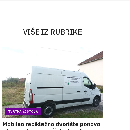
VIŠE IZ RUBRIKE
TVRTKA ČISTOĆA
Mobilno reciklažno dvorište ponovo