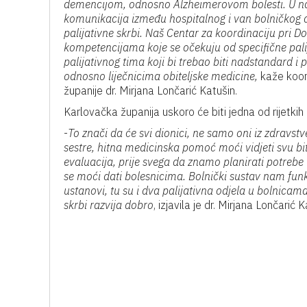
demencijom, odnosno Alzheimerovom bolesti. U našoj
komunikacija između hospitalnog i van bolničkog d
palijativne skrbi. Naš Centar za koordinaciju pri D
kompetencijama koje se očekuju od specifične pali
palijativnog tima koji bi trebao biti nadstandard i
odnosno liječnicima obiteljske medicine,
kaže koord
županije dr. Mirjana Lončarić Katušin.
Karlovačka županija uskoro će biti jedna od rijetkih 
-
To znači da će svi dionici, ne samo oni iz zdravstv
sestre, hitna medicinska pomoć moći vidjeti svu bit
evaluacija, prije svega da znamo planirati potrebe 
se moći dati bolesnicima. Bolnički sustav nam fun
ustanovi, tu su i dva palijativna odjela u bolnicama
skrbi razvija dobro
, izjavila je dr. Mirjana Lončarić K