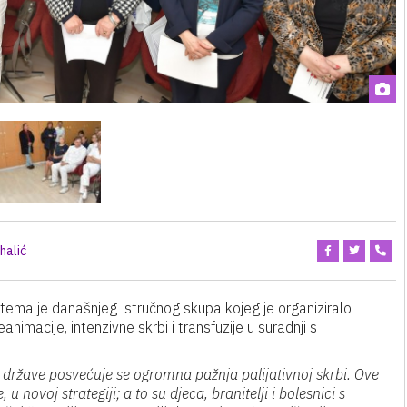
halić
a“ tema je današnjeg stručnog skupa kojeg je organiziralo
nimacije, intenzivne skrbi i transfuzije u suradnji s
i i države posvećuje se ogromna pažnja palijativnoj skrbi. Ove
 novoj strategiji; a to su djeca, branitelji i bolesnici s