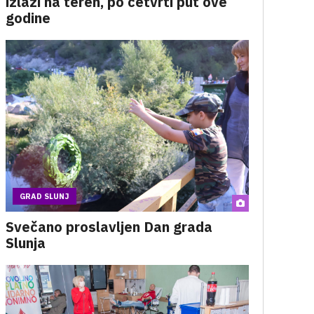
izlazi na teren, po četvrti put ove
godine
GRAD SLUNJ
Svečano proslavljen Dan grada
Slunja