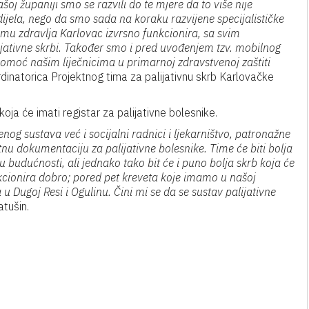
 županiji smo se razvili do te mjere da to više nije
ijela, nego da smo sada na koraku razvijene specijalističke
omu zdravlja Karlovac izvrsno funkcionira, sa svim
jativne skrbi. Također smo i pred uvođenjem tzv. mobilnog
 pomoć našim liječnicima u primarnoj zdravstvenoj zaštiti
inatorica Projektnog tima za palijativnu skrb Karlovačke
koja će imati registar za palijativne bolesnike.
enog sustava već i socijalni radnici i ljekarništvo, patronažne
nu dokumentaciju za palijativne bolesnike. Time će biti bolja
u budućnosti, ali jednako tako bit će i puno bolja skrb koja će
kcionira dobro; pored pet kreveta koje imamo u našoj
 u Dugoj Resi i Ogulinu. Čini mi se da se sustav palijativne
atušin.