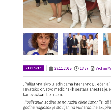
23.11.2018
13:39
Vedran Mi
KARLOVAC
„Palijativna skrb u jedinicama intenzivnog liječenj
Hrvatsko društvo medicinskih sestara anestezije, rea
karlovačkom bolnicom.
-
Posljednjih godina se na razini cijele županije, al
godine naglasak je stavljen na vulnerabilne skupine, u