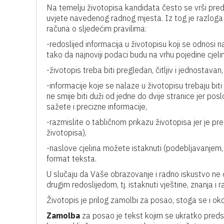
Na temelju životopisa kandidata često se vrši pred
uvjete navedenog radnog mjesta. Iz tog je razloga v
računa o sljedećim pravilima:
-redoslijed informacija u životopisu koji se odnosi 
tako da najnoviji podaci budu na vrhu pojedine cjeli
-životopis treba biti pregledan, čitljiv i jednostavan,
-informacije koje se nalaze u životopisu trebaju bit
ne smije biti duži od jedne do dvije stranice jer pos
sažete i precizne informacije,
-razmislite o tabličnom prikazu životopisa jer je pre
životopisa),
-naslove cjelina možete istaknuti (podebljavanjem, po
format teksta.
U slučaju da Vaše obrazovanje i radno iskustvo ne
drugim redoslijedom, tj. istaknuti vještine, znanja 
Životopis je prilog zamolbi za posao, stoga se i oko
Zamolba
za posao je tekst kojim se ukratko predst