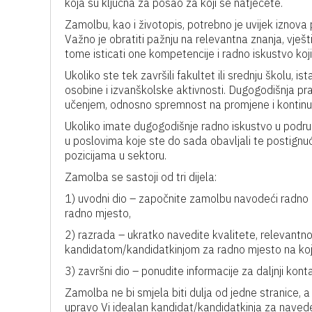
koja su ključna za posao za koji se natječete.
Zamolbu, kao i životopis, potrebno je uvijek iznov
Važno je obratiti pažnju na relevantna znanja, vješt
tome isticati one kompetencije i radno iskustvo koj
Ukoliko ste tek završili fakultet ili srednju školu, 
osobine i izvanškolske aktivnosti. Dugogodišnja pra
učenjem, odnosno spremnost na promjene i kontinuira
Ukoliko imate dugogodišnje radno iskustvo u podru
u poslovima koje ste do sada obavljali te postignuć
pozicijama u sektoru.
Zamolba se sastoji od tri dijela:
1) uvodni dio – započnite zamolbu navodeći radno mje
radno mjesto,
2) razrada – ukratko navedite kvalitete, relevantn
kandidatom/kandidatkinjom za radno mjesto na koje 
3) završni dio – ponudite informacije za daljnji kont
Zamolba ne bi smjela biti dulja od jedne stranice, 
upravo Vi idealan kandidat/kandidatkinja za naveden