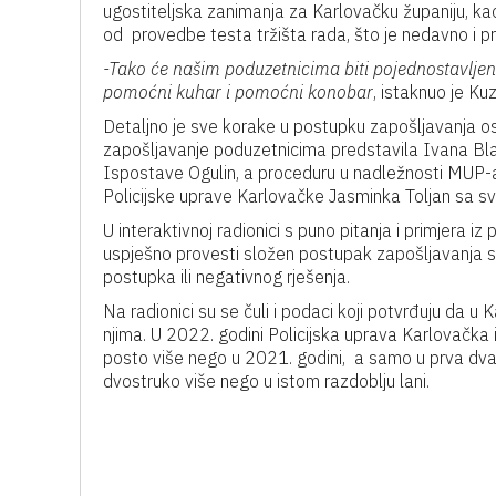
ugostiteljska zanimanja za Karlovačku županiju, kao 
od provedbe testa tržišta rada, što je nedavno i p
-Tako će našim poduzetnicima biti pojednostavljen
pomoćni kuhar i pomoćni konobar
, istaknuo je Ku
Detaljno je sve korake u postupku zapošljavanja o
zapošljavanje poduzetnicima predstavila Ivana Blašk
Ispostave Ogulin, a proceduru u nadležnosti MUP-a,
Policijske uprave Karlovačke Jasminka Toljan sa s
U interaktivnoj radionici s puno pitanja i primjera iz
uspješno provesti složen postupak zapošljavanja s
postupka ili negativnog rješenja.
Na radionici su se čuli i podaci koji potvrđuju da u 
njima. U 2022. godini Policijska uprava Karlovačka 
posto više nego u 2021. godini, a samo u prva dv
dvostruko više nego u istom razdoblju lani.