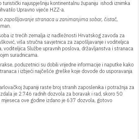
turistički najuspješniju kontinentalnu županiju ishodi iznimka
rihvatilo Upravno vijeće HZZ-a.
o zapošljavanje stranaca u zanimanjima sobar, čistač,
zman.
soba iz trećih zemalja iz nadležnosti Hrvatskog zavoda za
ović, viša stručna savjetnica za zapošljavanje i voditeljica
 voditeljica Službe upravnih poslova, državljanstva i stranaca
vojim suradnicama.
 prakse, poduzetnici su dobili vrijedne informacije i naputke kako
tranaca i izbjeći najčešće greške koje dovode do usporavanja
Karlovačkoj županiji raste broj stranih zaposlenika i potražnja za
izdala je 2.746 radnih dozvola za boravak i rad, skoro 50
a mjeseca ove godine izdano je 637 dozvola, gotovo