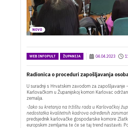
NOVO
04.04.2023
1
WEB INFOPULT
ŽUPANIJA
Radionica o proceduri zapošljavanja osoba
U suradnji s Hrvatskim zavodom za zapošljavanje 
Karlovačkom u Županijskoj komori Karlovac održana 
zemalja.
-Iako su kretanja na tržištu rada u Karlovačkoj žu
nedostatka kvalitetnih kadrova određenih zanima
predsjednik karlovačke gospodarske komore Zlatko 
europskim zemljama te će se taj trend nastaviti. Po