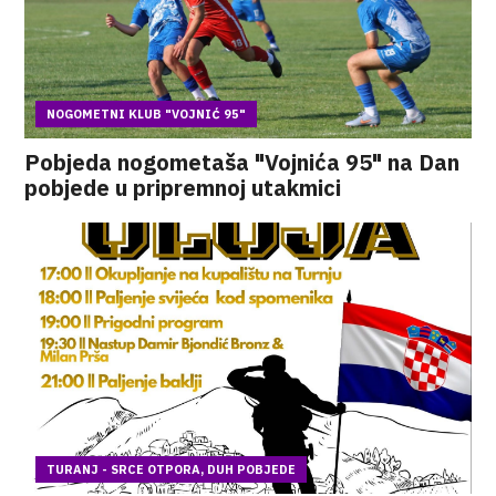
NOGOMETNI KLUB "VOJNIĆ 95"
Pobjeda nogometaša "Vojnića 95" na Dan
pobjede u pripremnoj utakmici
TURANJ - SRCE OTPORA, DUH POBJEDE