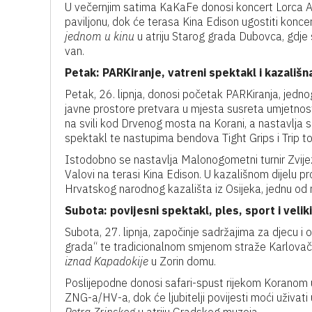
U večernjim satima KaKaFe donosi koncert Lorca A
paviljonu, dok će terasa Kina Edison ugostiti konc
jednom u kinu
u atriju Starog grada Dubovca, gdje
van.
Petak: PARKiranje, vatreni spektakl i kazališn
Petak, 26. lipnja, donosi početak PARKiranja, jedno
javne prostore pretvara u mjesta susreta umjetnost
na svili kod Drvenog mosta na Korani, a nastavlja se
spektakl te nastupima bendova Tight Grips i Trip 
Istodobno se nastavlja Malonogometni turnir Zvijez
Valovi na terasi Kina Edison. U kazališnom dijelu
Hrvatskog narodnog kazališta iz Osijeka, jednu od n
Subota: povijesni spektakl, ples, sport i velik
Subota, 27. lipnja, započinje sadržajima za djecu i 
grada“ te tradicionalnom smjenom straže Karlova
iznad Kapadokije
u Zorin domu.
Poslijepodne donosi safari-spust rijekom Koranom 
ZNG-a/HV-a, dok će ljubitelji povijesti moći uživat