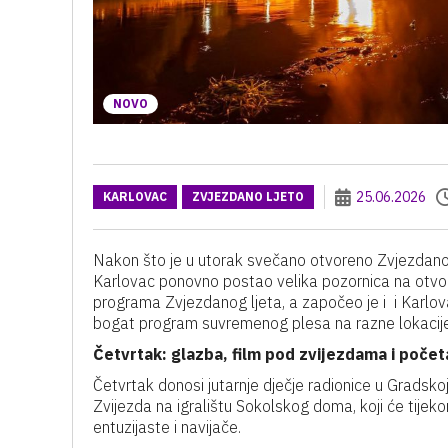
NOVO
25.06.2026
KARLOVAC
ZVJEZDANO LJETO
Nakon što je u utorak svečano otvoreno Zvjezdano lj
Karlovac ponovno postao velika pozornica na otvore
programa Zvjezdanog ljeta, a započeo je i i Karlo
bogat program suvremenog plesa na razne lokacije
Četvrtak: glazba, film pod zvijezdama i poč
Četvrtak donosi jutarnje dječje radionice u Gradsko
Zvijezda na igralištu Sokolskog doma, koji će tijek
entuzijaste i navijače.