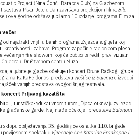
coustic Project (Nina Ćorić i Baracca Club) na Glazbenom
ert sastava Pisan Jelen. Dan završava projekcijom filma
Bilo
 se i ove godine održava jubilarno 10 izdanje programa Film za
a večer
g od najatraktivnijih urbanih programa Zvjezdanog ljeta koji
i, kreativnosti i zabave. Program započinje radionicom plesa
 večernjim fire showom koji će publici prirediti pravi vizualni
to Caldera u Društvenom centru Muza.
da, a ljubitelje glazbe očekuje i koncert Brune Račkog i grupe
 programa KaKaFe donosi predstavu
Vještice iz Salema
u izvedbi
ajiščekivanijih predstava ovogodišnjeg festivala.
i koncert Prljavog kazališta
obitelji, turističko-edukativnom turom „Djeca otkrivaju zvijezde
čke građanske garde. Najmlađe očekuje i predstava
Balonom
u sklopu obilježavanja 35. godišnjice osnutka 110. brigade
i u povijesnom spektaklu
Vjenčanje Ane Katarine Frankopan i