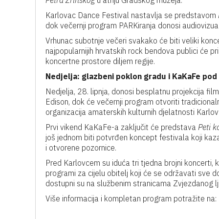
Petra Zrinskog
u atriju Gradskog muzeja.
Karlovac Dance Festival nastavlja se predstavom
dok večernji program PARKiranja donosi audiovizual
Vrhunac subotnje večeri svakako će biti veliki kon
najpopularnijih hrvatskih rock bendova publici će pr
koncertne prostore diljem regije.
Nedjelja: glazbeni poklon gradu i KaKaFe pod
Nedjelja, 28. lipnja, donosi besplatnu projekcija fil
Edison, dok će večernji program otvoriti tradiciona
organizacija amaterskih kulturnih djelatnosti Karlo
Prvi vikend KaKaFe-a zaključit će predstava
Peti k
još jednom biti potvrđen koncept festivala koji kaz
i otvorene pozornice.
Pred Karlovcem su iduća tri tjedna brojni koncerti, 
programi za cijelu obitelj koji će se održavati sve 
dostupni su na službenim stranicama Zvjezdanog lj
Više informacija i kompletan program potražite na: