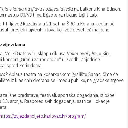
Pala s konja na glavu i ozlijedila leđa
na balkonu Kina Edison,
ni nastup DJ/VJ tima Egzoterra i Liquid Light Lab.
cert Prljavog kazališta u 21 sat na ŠRC-u Korana. Jedan od
iuštiti presjek najvećih hitova koji već desetljećima pune
 zvijezdama
ma „Veliki Gatsby“ u sklopu ciklusa
Volim ovaj film
, u Kinu
lni koncert „Gradu za rođendan“ u izvedbi Zajednice
vca ispred Zorin doma.
orak
Aplauz teatra na košarkaškom igralištu Šanac, čime će
alište iz klasičnih dvorana seli među publiku, na gradske trgove
kazališne predstave, festivali, sportska događanja, izložbe i
do 13. srpnja. Raspored svih događanja, satnice i lokacije
eta.
https://zvjezdanoljeto.karlovac.hr/program/