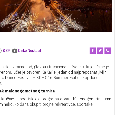
8:39
Dinko Neskusil
eto uz mimohod, glazbu i tradicionalni Ivanjski krijes čime je
nom, jučer je otvoren KaKaFe, jedan od najprepoznatljivijih
vac Dance Festival – KDF 016 Summer Edition koji donosi
.
etak malonogometnog turnira
j knjižnici, a sportski dio programa otvara Malonogometni turnir
om nekoliko dana okupiti brojne rekreativce, sportske