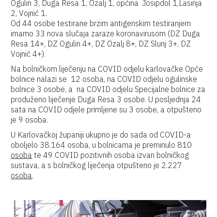
Ogulin 3, Duga Resa 1, Ozalj 1, općina Josipdol 1,Lasinja
2, Vojnić 1.
Od 44 osobe testirane brzim antigenskim testiranjem
imamo 33 nova slučaja zaraze koronavirusom (DZ Duga
Resa 14+, DZ Ogulin 4+, DZ Ozalj 8+, DZ Slunj 3+, DZ
Vojnić 4+).
Na bolničkom liječenju na COVID odjelu karlovačke Opće
bolnice nalazi se 12 osoba, na COVID odjelu ogulinske
bolnice 3 osobe, a na COVID odjelu Specijalne bolnice za
produženo liječenje Duga Resa 3 osobe. U posljednja 24
sata na COVID odjele primljene su 3 osobe, a otpušteno
je 9 osoba.
U Karlovačkoj županiji ukupno je do sada od COVID-a
oboljelo 38.164 osoba, u bolnicama je preminulo 810
osoba
te 49 COVID pozitivnih osoba izvan bolničkog
sustava, a s bolničkog liječenja otpušteno je 2.227
osoba
.