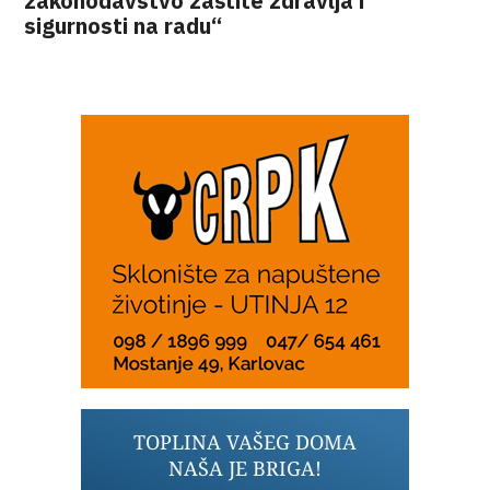
zakonodavstvo zaštite zdravlja i
sigurnosti na radu“