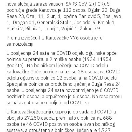
nova slučaja zaraze virusom SARS-CoV-2 (PCR). S
područja grada Karlovca je 112 osoba, Ogulin 22, Duga
Resa 23, Ozalj 11, Slunj 4, općina Barilović 5, Bosiljevo
1, Draganić 1, Generalski Stol 1, Josipdol 9, Krnjak 1,
Plaški 2, Ribnik 1, Tounj 1, Vojnić 1, Žakanje 9.
Prema izvješću PU Karlovačke 776 osoba je u
samoizolaciji.
U posljednja 24 sata na COVID odjelu ogulinske opće
bolnice su preminule 2 muške osobe (1934. i 1954.
godište). Na bolničkom liječenju na COVID odjelu
karlovačke Opće bolnice nalazi se 28 osoba, na COVID
odjelu ogulinske bolnice 12 osoba, a na COVID odjelu
Specijalne bolnice za produženo liječenje Duga Resa 24
osobe. U posljednja 24 sata novoprimljeno je 6 COVID
pozitivnih osoba, a otpušteno je 6 osoba. Na respiratoru
se nalaze 4 osobe oboljele od COVID-a.
U Karlovačkoj županiji ukupno je do sada od COVID-a
oboljelo 27.250 osoba, preminulo u bolnicama 688
osoba te 46 COVID pozitivnih osoba izvan bolničkog
sustava, a otpušteno s bolničkog liječenja je 1.727