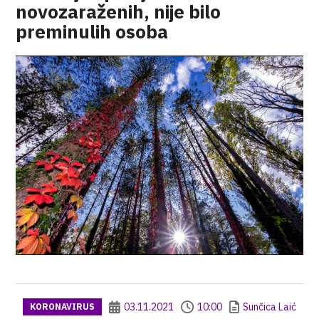
novozaraženih, nije bilo
preminulih osoba
03.11.2021
10:00
Sunčica Laić
KORONAVIRUS