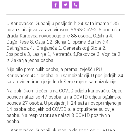
U Karlovačkoj županiji u posljednjih 24 sata imamo 135
novih slučajeva zaraze virusom SARS-CoV-2. S područja
grada Karlovca novooboljelo je 88 osoba, Ogulina 4,
Duge Rese 8, Ozlja 12, Slunja 1, općine Barilović 4,
Cetingrada 4, Draganića 1, Generalskog Stola 2,
Josipdola 3, Lasinje 1, Netretića 1,Rakovice 3, Vojnića 2 i
iz Žakanja jedna osoba.
Nije bilo preminulih osoba, a prema izvješću PU
Karlovačke 401 osoba je u samoizolaciji. U posljednjih 24
sata evidentirano je jedno kršenje mjere samoizolacije.
Na bolničkom liječenju na COVID odjelu karlovačke Opće
bolnice nalazi se 47 osoba, a na COVID odjelu ogulinske
bolnice 27 osoba. U posljednjih 24 sata novoprimljeno je
14 osoba oboljelih od COVID-a, a otpuštene su dvije
osobe. Na respiratoru se nalazi 8 COVID pozitivnih
osoba.
U Karlovačkoj županiji ukupno je do sada od COVID-a