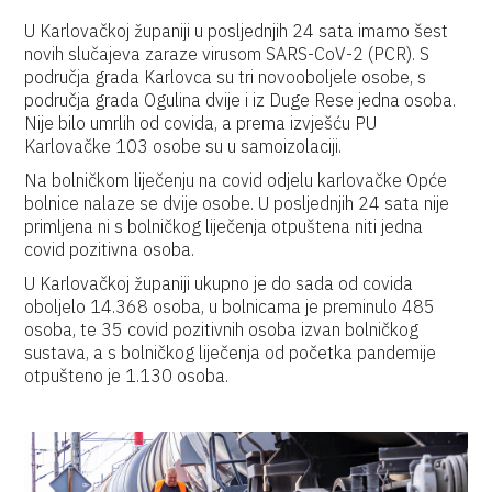
U Karlovačkoj županiji u posljednjih 24 sata imamo šest
novih slučajeva zaraze virusom SARS-CoV-2 (PCR). S
područja grada Karlovca su tri novooboljele osobe, s
područja grada Ogulina dvije i iz Duge Rese jedna osoba.
Nije bilo umrlih od covida, a prema izvješću PU
Karlovačke 103 osobe su u samoizolaciji.
Na bolničkom liječenju na covid odjelu karlovačke Opće
bolnice nalaze se dvije osobe. U posljednjih 24 sata nije
primljena ni s bolničkog liječenja otpuštena niti jedna
covid pozitivna osoba.
U Karlovačkoj županiji ukupno je do sada od covida
oboljelo 14.368 osoba, u bolnicama je preminulo 485
osoba, te 35 covid pozitivnih osoba izvan bolničkog
sustava, a s bolničkog liječenja od početka pandemije
otpušteno je 1.130 osoba.