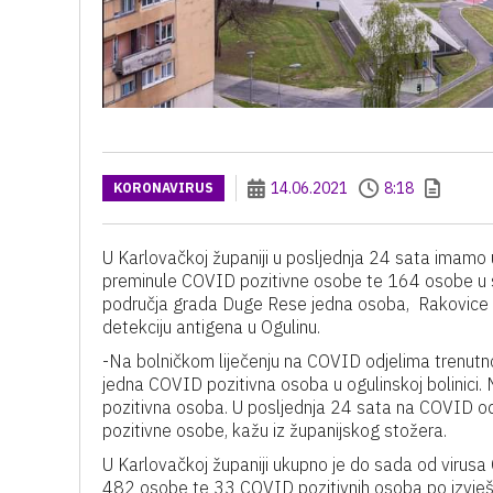
14.06.2021
8:18
KORONAVIRUS
U Karlovačkoj županiji u posljednja 24 sata imamo
preminule COVID pozitivne osobe te 164 osobe u sam
područja grada Duge Rese jedna osoba, Rakovice dv
detekciju antigena u Ogulinu.
-Na bolničkom liječenju na COVID odjelima trenutn
jedna COVID pozitivna osoba u ogulinskoj bolinici. 
pozitivna osoba. U posljednja 24 sata na COVID od
pozitivne osobe, kažu iz županijskog stožera.
U Karlovačkoj županiji ukupno je do sada od viru
482 osobe te 33 COVID pozitivnih osoba po izvješć