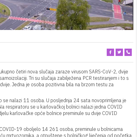
 ukupno četiri nova slučaja zaraze virusom SARS-CoV-2, dvije
oizolaciji. Tri su slučaja zabilježena PCR testiranjem i to s
ije. Jedna je osoba pozitivna bila na brzom testu za
o se nalazi 11 osoba. U posljednja 24 sata novoprimljena je
Na respiratoru se u karlovačkoj bolnici nalazi jedna COVID
jelu karlovačke opće bolnice preminule su dvije COVID
sa COVID-19 oboljelo 14 261 osoba, preminule u bolnicama
u mrtvozornika, a otpuštene s bolničkog liječenja od početka