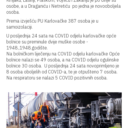
Krnjaku, Lasinji, Plaškom, Vojniću i Žakanju je po dvije su
osobe, a u Draganiću i Netretiću po jedna je novooboljela
osoba.
Prema izvješću PU Karlovačke 387 osoba je u
samoizolaciji.
U posljednja 24 sata na COVID odjelu karlovačke opće
bolnice su preminule dvije muške osobe -
1948.,1948.godište.
Na bolničkom liječenju na COVID odjelu karlovačke Opće
bolnice nalazi se 49 osoba, a na COVID odjelu ogulinske
bolnice 30 osoba. U posljednja 24 sata novoprimljeno je
8 osoba oboljelih od COVID-a, te je otpušteno 7 osoba.
Na respiratoru se nalazi 5 COVID pozitivnih osoba.