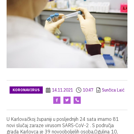
14.11.2021
10:47
Sunčica Laić
KORONAVIRUS
U Karlovačkoj županiji u posljednjih 24 sata imamo 81
novi slučaj zaraze virusom SARS-CoV-2 . S područja
grada Karlovca je 39 novooboljelih osoba,Ogulina 10,