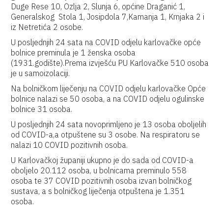
Duge Rese 10, Ozlja 2, Slunja 6, općine Draganić 1,
Generalskog Stola 1, Josipdola 7,Kamanja 1, Krnjaka 2 i
iz Netretića 2 osobe.
U posljednjih 24 sata na COVID odjelu karlovačke opće
bolnice preminula je 1 ženska osoba
(1931.godište).Prema izvješću PU Karlovačke 510 osoba
je u samoizolaciji.
Na bolničkom liječenju na COVID odjelu karlovačke Opće
bolnice nalazi se 50 osoba, a na COVID odjelu ogulinske
bolnice 31 osoba.
U posljednjih 24 sata novoprimljeno je 13 osoba oboljelih
od COVID-a,a otpuštene su 3 osobe. Na respiratoru se
nalazi 10 COVID pozitivnih osoba.
U Karlovačkoj županiji ukupno je do sada od COVID-a
oboljelo 20.112 osoba, u bolnicama preminulo 558
osoba te 37 COVID pozitivnih osoba izvan bolničkog
sustava, a s bolničkog liječenja otpuštena je 1.351
osoba.