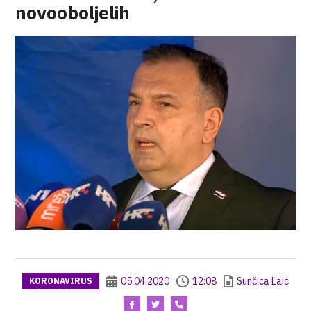
novooboljelih
05.04.2020
12:08
Sunčica Laić
KORONAVIRUS