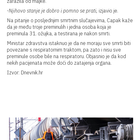
zarazila od majke.
-
Njihovo stanje je dobro i pomno se prati,
izjavio je.
Na pitanje o posljednjim smrtnim slučajevima, Capak kaže
da je među troje preminulih i jedna osoba koja je
preminula 31. ožujka, a testirana je nakon smrti.
Ministar zdravstva istaknuo je da ne moraju sve smrti biti
povezane s respiratornim traktom, pa zato i nisu sve
preminule osobe bile na respiratoru. Objasnio je da kod
nekih pacijenata može doći do zatajenja organa.
Izvor: Dnevnik.hr