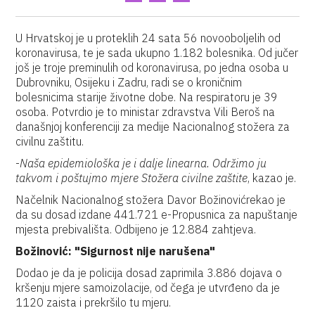
U Hrvatskoj je u proteklih 24 sata 56 novooboljelih od
koronavirusa, te je sada ukupno 1.182 bolesnika. Od jučer
još je troje preminulih od koronavirusa, po jedna osoba u
Dubrovniku, Osijeku i Zadru, radi se o kroničnim
bolesnicima starije životne dobe. Na respiratoru je 39
osoba. Potvrdio je to ministar zdravstva Vili Beroš na
današnjoj konferenciji za medije Nacionalnog stožera za
civilnu zaštitu.
-
Naša epidemiološka je i dalje linearna. Održimo ju
takvom i poštujmo mjere Stožera civilne zaštite
, kazao je.
Načelnik Nacionalnog stožera Davor Božinovićrekao je
da su dosad izdane 441.721 e-Propusnica za napuštanje
mjesta prebivališta. Odbijeno je 12.884 zahtjeva.
Božinović: "Sigurnost nije narušena"
Dodao je da je policija dosad zaprimila 3.886 dojava o
kršenju mjere samoizolacije, od čega je utvrđeno da je
1120 zaista i prekršilo tu mjeru.