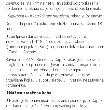
Osvrnuo se i na kriminalitet u Hrvatskoj od proglašenja
epidemije i istaknuo da je zamijećen pad stope kriminala.
-Sigurnost u Hrvatskoj nije narušen
a, rekao je Božinović.
Dodaje da je među policijskim službenicima zaraženo 18
ljudi.
U zemlju se i danas vraćaju hrvatski državljani iz
inozemstva - njih 118 ući će u zemlju autobusom na
graničnom prijelazu Bregana, a dio ih dolazi katamaranom
u Zadar iz Ancone.
Ravnatelj HZJZ-a Krunoslav Capak rekao je da će svi biti
pregledani i s njima će razgovarati sanitarni inspektor, a
onima kojima je potrebna odredit će se mjera
samoizolacije. Otkrio je da je 64 briseva uzetih od
državljana koji su u subotu sletjeli u Hrvatsku negativni na
koronavirus.
U Nuštru zaražena beba
U Nuštru je koronavirusom zaraženo i jedno dijete. Capak
je otkrio da je riječ o četveromjesečnoj bebi koja se