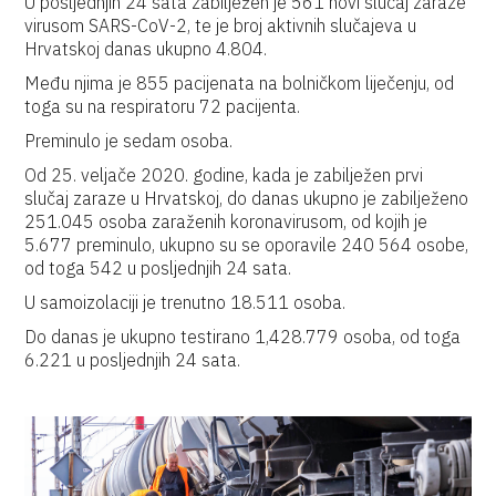
U posljednjih 24 sata zabilježen je 561 novi slučaj zaraze
virusom SARS-CoV-2, te je broj aktivnih slučajeva u
Hrvatskoj danas ukupno 4.804.
Među njima je 855 pacijenata na bolničkom liječenju, od
toga su na respiratoru 72 pacijenta.
Preminulo je sedam osoba.
Od 25. veljače 2020. godine, kada je zabilježen prvi
slučaj zaraze u Hrvatskoj, do danas ukupno je zabilježeno
251.045 osoba zaraženih koronavirusom, od kojih je
5.677 preminulo, ukupno su se oporavile 240 564 osobe,
od toga 542 u posljednjih 24 sata.
U samoizolaciji je trenutno 18.511 osoba.
Do danas je ukupno testirano 1,428.779 osoba, od toga
6.221 u posljednjih 24 sata.