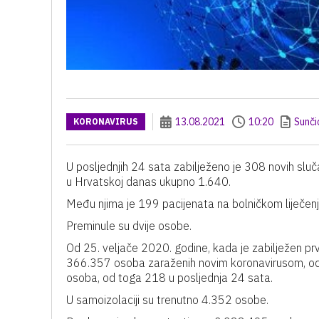
13.08.2021
10:20
Sunči
KORONAVIRUS
U posljednjih 24 sata zabilježeno je 308 novih slu
u Hrvatskoj danas ukupno 1.640.
Među njima je 199 pacijenata na bolničkom liječenju
Preminule su dvije osobe.
Od 25. veljače 2020. godine, kada je zabilježen prv
366.357 osoba zaraženih novim koronavirusom, od 
osoba, od toga 218 u posljednja 24 sata.
U samoizolaciji su trenutno 4.352 osobe.