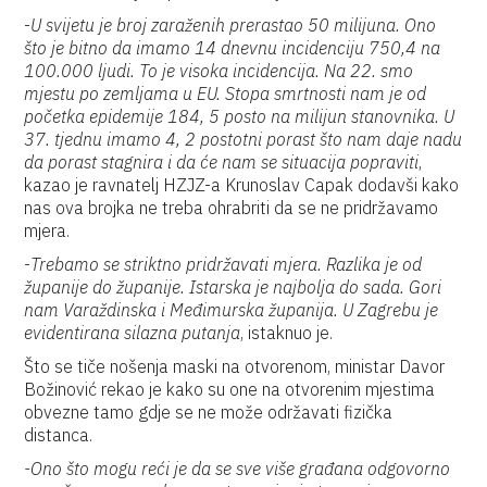
-
U svijetu je broj zaraženih prerastao 50 milijuna. Ono
što je bitno da imamo 14 dnevnu incidenciju 750,4 na
100.000 ljudi. To je visoka incidencija. Na 22. smo
mjestu po zemljama u EU. Stopa smrtnosti nam je od
početka epidemije 184, 5 posto na milijun stanovnika. U
37. tjednu imamo 4, 2 postotni porast što nam daje nadu
da porast stagnira i da će nam se situacija popraviti
,
kazao je ravnatelj HZJZ-a Krunoslav Capak dodavši kako
nas ova brojka ne treba ohrabriti da se ne pridržavamo
mjera.
-
Trebamo se striktno pridržavati mjera. Razlika je od
županije do županije. Istarska je najbolja do sada. Gori
nam Varaždinska i Međimurska županija. U Zagrebu je
evidentirana silazna putanja
, istaknuo je.
Što se tiče nošenja maski na otvorenom, ministar Davor
Božinović rekao je kako su one na otvorenim mjestima
obvezne tamo gdje se ne može održavati fizička
distanca.
-Ono što mogu reći je da se sve više građana odgovorno