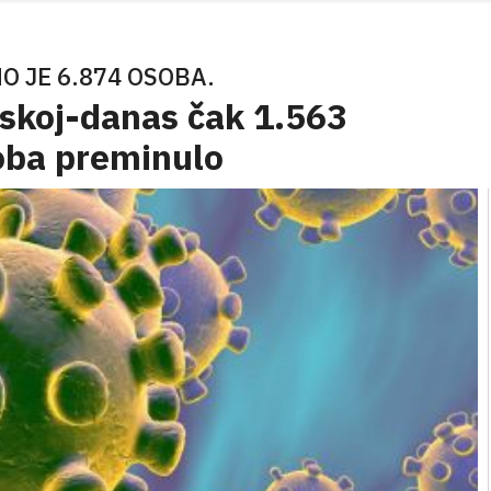
O JE 6.874 OSOBA.
tskoj-danas čak 1.563
oba preminulo