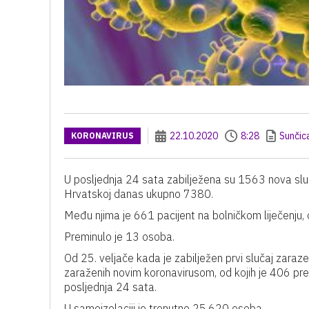
22.10.2020
8:28
Sunčic
KORONAVIRUS
U posljednja 24 sata zabilježena su 1563 nova sluč
Hrvatskoj danas ukupno 7380.
Među njima je 661 pacijent na bolničkom liječenju, 
Preminulo je 13 osoba.
Od 25. veljače kada je zabilježen prvi slučaj zara
zaraženih novim koronavirusom, od kojih je 406 p
posljednja 24 sata.
U samoizolaciji je trenutno 25.620 osoba.