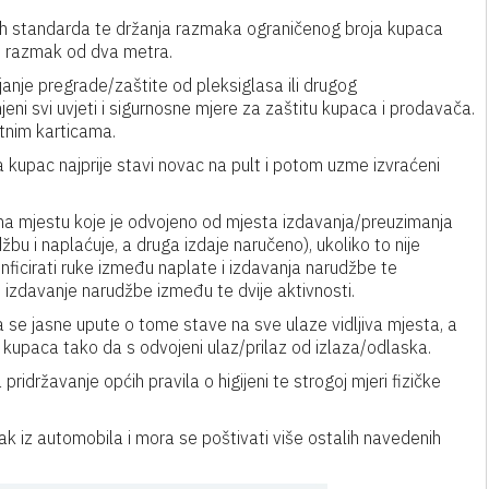
nskih standarda te držanja razmaka ograničenog broja kupaca
ni razmak od dva metra.
janje pregrade/zaštite od pleksiglasa ili drugog
njeni svi uvjeti i sigurnosne mjere za zaštitu kupaca i prodavača.
tnim karticama.
kupac najprije stavi novac na pult i potom uzme izvraćeni
iti na mjestu koje je odvojeno od mjesta izdavanja/preuzimanja
 i naplaćuje, a druga izdaje naručeno), ukoliko to nije
ficirati ruke između naplate i izdavanja narudžbe te
 i izdavanje narudžbe između te dvije aktivnosti.
a se jasne upute o tome stave na sve ulaze vidljiva mjesta, a
kupaca tako da s odvojeni ulaz/prilaz od izlaza/odlaska.
pridržavanje općih pravila o higijeni te strogoj mjeri fizičke
zak iz automobila i mora se poštivati više ostalih navedenih