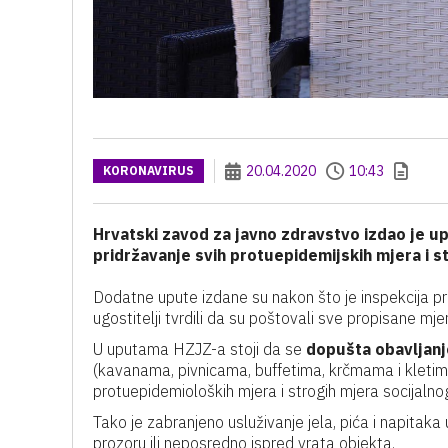
20.04.2020
10:43
KORONAVIRUS
Hrvatski zavod za javno zdravstvo izdao je u
pridržavanje svih protuepidemijskih mjera i st
Dodatne upute izdane su nakon što je inspekcija pro
ugostitelji tvrdili da su poštovali sve propisane mj
U uputama HZJZ-a stoji da se
dopušta obavljanj
(kavanama, pivnicama, buffetima, krčmama i kletima
protuepidemioloških mjera i strogih mjera socijalnog
Tako je zabranjeno usluživanje jela, pića i napitak
prozoru ili neposredno ispred vrata objekta.