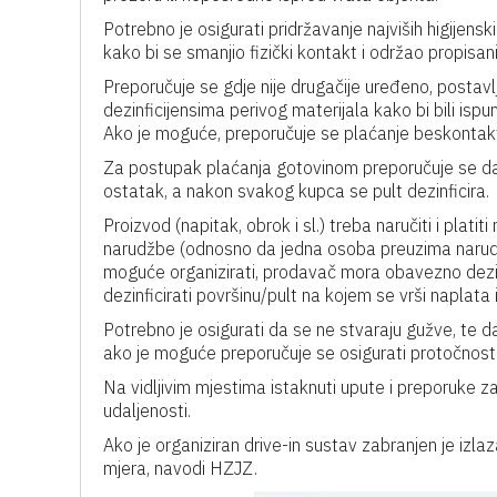
Potrebno je osigurati pridržavanje najviših higije
kako bi se smanjio fizički kontakt i održao propisa
Preporučuje se gdje nije drugačije uređeno, postavl
dezinficijensima perivog materijala kako bi bili ispu
Ako je moguće, preporučuje se plaćanje beskontak
Za postupak plaćanja gotovinom preporučuje se da 
ostatak, a nakon svakog kupca se pult dezinficira.
Proizvod (napitak, obrok i sl.) treba naručiti i plat
narudžbe (odnosno da jedna osoba preuzima narudžbu
moguće organizirati, prodavač mora obavezno dezin
dezinficirati površinu/pult na kojem se vrši naplata
Potrebno je osigurati da se ne stvaraju gužve, te d
ako je moguće preporučuje se osigurati protočnost 
Na vidljivim mjestima istaknuti upute i preporuke za 
udaljenosti.
Ako je organiziran drive-in sustav zabranjen je izla
mjera, navodi HZJZ.