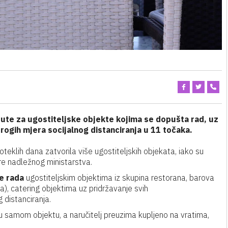
pute za ugostiteljske objekte kojima se dopušta rad, uz
rogih mjera socijalnog distanciranja u 11 točaka.
teklih dana zatvorila više ugostiteljskih objekata, iako su
ere nadležnog ministarstva.
e rada
ugostiteljskim objektima iz skupina restorana, barova
), catering objektima uz pridržavanje svih
 distanciranja.
a u samom objektu, a naručitelj preuzima kupljeno na vratima,