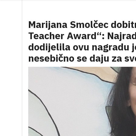
Marijana Smolčec dobit
Teacher Award“: Najradi
dodijelila ovu nagradu j
nesebično se daju za sv