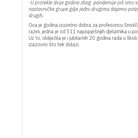
-U protekle dvije godine zbog pandemije još smo s
nastavničke grupe gdje jedni drugima dajemo potp
drugih.
Ova je godina izuzetno dobra za profesoricu Smolče
razini, jedna je od 511 najuspješnijih djelatnika u 
Uz to, obilježila je i jubilarnih 20 godina rada u škol
izazovno što tek dolazi.