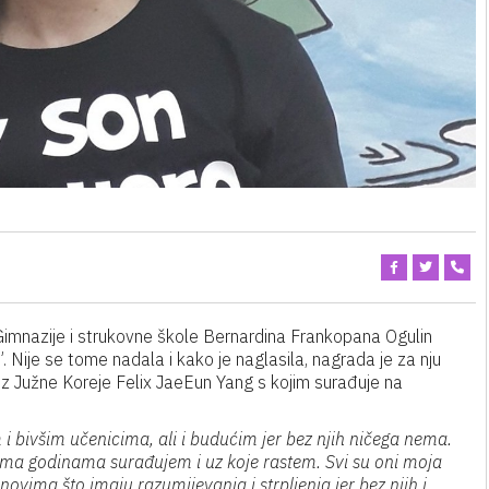
Gimnazije i strukovne škole Bernardina Frankopana Ogulin
 Nije se tome nadala i kako je naglasila, nagrada je za nju
iz Južne Koreje Felix JaeEun Yang s kojim surađuje na
i bivšim učenicima, ali i budućim jer bez njih ničega nema.
ojima godinama surađujem i uz koje rastem. Svi su oni moja
ovima što imaju razumijevanja i strpljenja jer bez njih i