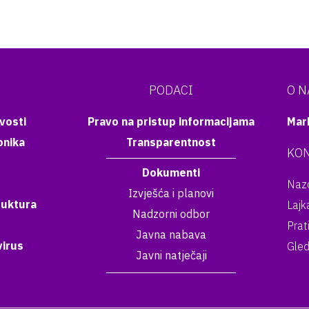
PODACI
O 
vosti
Pravo na pristup informacijama
Mar
onika
Transparentnost
KON
Dokumenti
Nazo
Izvješća i planovi
ruktura
Lajk
Nadzorni odbor
Prat
Javna nabava
irus
Gled
Javni natječaji