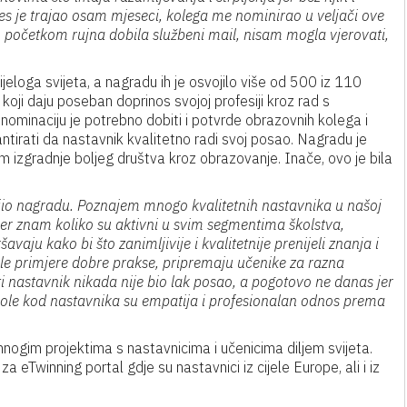
oces je trajao osam mjeseci, kolega me nominirao u veljači ove
m početkom rujna dobila službeni mail, nisam mogla vjerovati,
ijeloga svijeta, a nagradu ih je osvojilo više od 500 iz 110
 koji daju poseban doprinos svojoj profesiji kroz rad s
 nominaciju je potrebno dobiti i potvrde obrazovnih kolega i
arantirati da nastavnik kvalitetno radi svoj posao. Nagradu je
em izgradnje boljeg društva kroz obrazovanje. Inače, ovo je bila
vojio nagradu. Poznajem mnogo kvalitetnih nastavnika u našoj
la jer znam koliko su aktivni u svim segmentima školstva,
vaju kako bi što zanimljivije i kvalitetnije prenijeli znanja i
ele primjere dobre prakse, pripremaju učenike za razna
iti nastavnik nikada nije bio lak posao, a pogotovo ne danas jer
i vole kod nastavnika su empatija i profesionalan odnos prema
ogim projektima s nastavnicima i učenicima diljem svijeta.
 eTwinning portal gdje su nastavnici iz cijele Europe, ali i iz