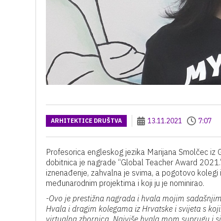
13.11.2021
7:07
ARHITEKTICE DRUŠTVA
Profesorica engleskog jezika Marijana Smolčec iz 
dobitnica je nagrade “Global Teacher Award 2021.”.
iznenađenje, zahvalna je svima, a pogotovo kolegi 
međunarodnim projektima i koji ju je nominirao.
-Ovo je prestižna nagrada i hvala mojim sadašnjim 
Hvala i dragim kolegama iz Hrvatske i svijeta s k
virtualna zbornica. Najviše hvala mom suprugu i sin