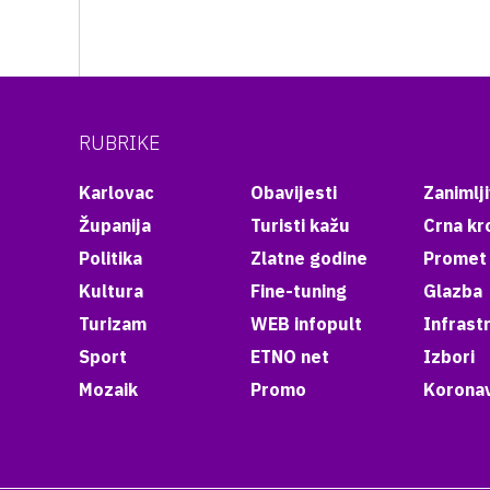
RUBRIKE
Karlovac
Obavijesti
Zanimlji
Županija
Turisti kažu
Crna kr
Politika
Zlatne godine
Promet
Kultura
Fine-tuning
Glazba
Turizam
WEB infopult
Infrast
Sport
ETNO net
Izbori
Mozaik
Promo
Koronav