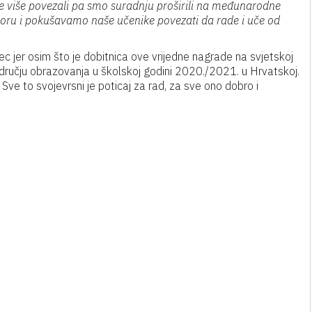
e više povezali pa smo suradnju proširili na međunarodne
oru i pokušavamo naše učenike povezati da rade i uče od
c jer osim što je dobitnica ove vrijedne nagrade na svjetskoj
području obrazovanja u školskoj godini 2020./2021. u Hrvatskoj.
i. Sve to svojevrsni je poticaj za rad, za sve ono dobro i