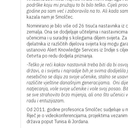
podrške koju mi pružaju to bi bilo teško. Cijeli pr
godine pa sam već i zaboravila na to. Ali kada sa
kazala nam je Smolčec.
Nominirano je bilo više od 26 tisuća nastavnika iz c
zemalja. Ona se dodjeljuje učiteljima i nastavnicima
učenicima i u suradnji s kolegama diljem svijeta. Za
djelatnika iz različitih dijelova svijeta koji mogu g
ustanovio Alert Knowledge Services iz Indije s cilj
četvrta po redu dodjela priznanja.
-Teško je reći kakav nastavnik treba biti da bi os
državi, a i svijetu i najradije bih je svima dodijeli
nesebično se daju za svoje učenike, stalno se usavrša
različite vještine današnjim generacijama. Oni dij
natjecanja, vole svoje učenike i vole svoj posao. B
se sve strahovito brzo mijenja, ali ono što učenic
radu i entuzijazam.
Od 2011. godine profesorica Smolčec sudjeluje u mn
Riječ je o videokonferencijama, projektima vezanim za
država poput Tunisa ili Jordana.