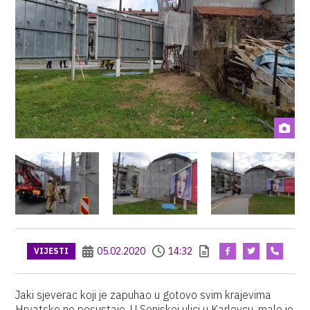
05.02.2020
14:32
VIJESTI
Jaki sjeverac koji je zapuhao u gotovo svim krajevima
Hrvatske ne posustaje. U Senjskoj ulici u Karlovcu, malo je