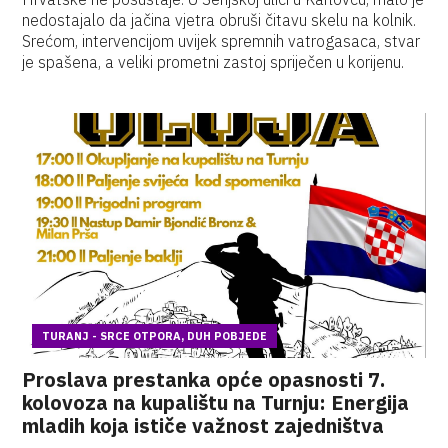
nedostajalo da jačina vjetra obruši čitavu skelu na kolnik.
Srećom, intervencijom uvijek spremnih vatrogasaca, stvar
je spašena, a veliki prometni zastoj spriječen u korijenu.
TURANJ - SRCE OTPORA, DUH POBJEDE
Proslava prestanka opće opasnosti 7.
kolovoza na kupalištu na Turnju: Energija
mladih koja ističe važnost zajedništva