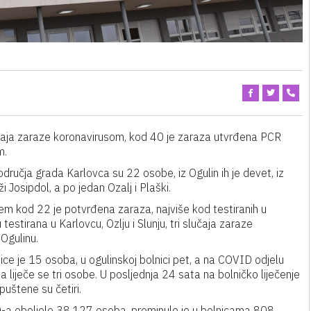
čaja zaraze koronavirusom, kod 40 je zaraza utvrđena PCR
m.
ručja grada Karlovca su 22 osobe, iz Ogulin ih je devet, iz
i Josipdol, a po jedan Ozalj i Plaški.
em kod 22 je potvrđena zaraza, najviše kod testiranih u
stirana u Karlovcu, Ozlju i Slunju, tri slučaja zaraze
Ogulinu.
ce je 15 osoba, u ogulinskoj bolnici pet, a na COVID odjelu
 liječe se tri osobe. U posljednja 24 sata na bolničko liječenje
uštene su četiri.
D-a oboljelo 38.127 osoba, preminulo je u bolnicama 808