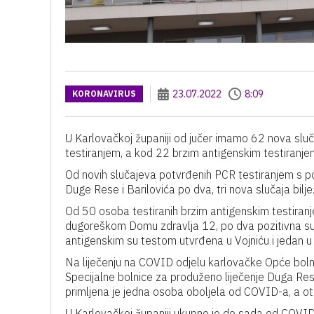
23.07.2022
8:09
KORONAVIRUS
U Karlovačkoj županiji od jučer imamo 62 nova slu
testiranjem, a kod 22 brzim antigenskim testiranje
Od novih slučajeva potvrđenih PCR testiranjem s pod
Duge Rese i Barilovića po dva, tri nova slučaja biljež
Od 50 osoba testiranih brzim antigenskim testiranj
dugoreškom Domu zdravlja 12, po dva pozitivna su te
antigenskim su testom utvrđena u Vojniću i jedan u 
Na liječenju na COVID odjelu karlovačke Opće bolni
Specijalne bolnice za produženo liječenje Duga Resa
primljena je jedna osoba oboljela od COVID-a, a otp
U Karlovačkoj županiji ukupno je do sada od COVI