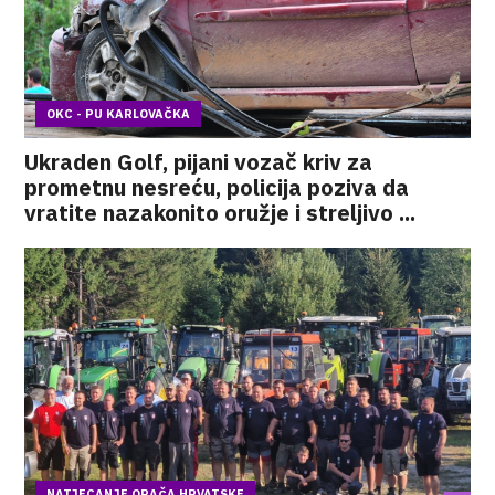
OKC - PU KARLOVAČKA
Ukraden Golf, pijani vozač kriv za
prometnu nesreću, policija poziva da
vratite nazakonito oružje i streljivo ...
NATJECANJE ORAČA HRVATSKE