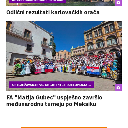
Odlični rezultati karlovačkih orača
OBILJEŽAVANJE 90. OBLJETNICE DJELOVANJA ...
FA "Matija Gubec" uspješno završio
međunarodnu turneju po Meksiku