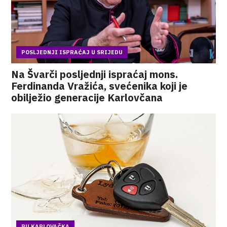
POSLJEDNJI ISPRAĆAJ U SRIJEDU
Na Švarči posljednji ispraćaj mons.
Ferdinanda Vražića, svećenika koji je
obilježio generacije Karlovčana
PU KARLOVAČKA