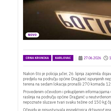
NOVO
27.06.2026
1
CRNA KRONIKA
KARLOVAC
Nakon što je policija jučer, 26. lipnja zaprimila d
predjelu na području općine Draganić ispunjenih ne
terena na sedam lokacija pronašli 270 komada 120 
Provedenim očevidom i prikupljenim informacijama u
raslinja na području općine Draganić u neutvrđe
nepoznate sluzave tvari svaku težine od 150 kg čiji
Očevidu je prisustvovala inspektorica državnog in