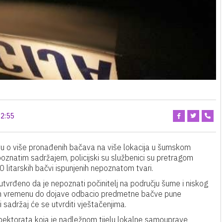
2:55
ojavu o više pronađenih bačava na više lokacija u šumskom
poznatim sadržajem, policijski su službenici su pretragom
litarskih bačvi ispunjenih nepoznatom tvari.
tvrđeno da je nepoznati počinitelj na području šume i niskog
nom vremenu do dojave odbacio predmetne bačve pune
 sadržaj će se utvrditi vještačenjima.
spektorata koja je nadležnom tijelu lokalne samouprave