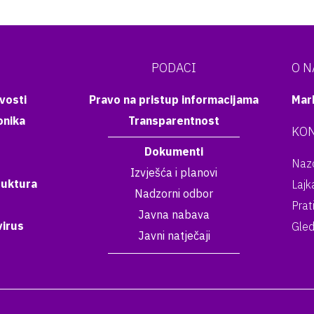
PODACI
O 
vosti
Pravo na pristup informacijama
Mar
onika
Transparentnost
KON
Dokumenti
Nazo
Izvješća i planovi
ruktura
Lajk
Nadzorni odbor
Prat
Javna nabava
irus
Gled
Javni natječaji