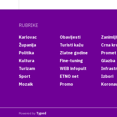
RUBRIKE
Karlovac
Obavijesti
Zanimlji
Županija
Turisti kažu
Crna kr
Politika
Zlatne godine
Promet
Kultura
Fine-tuning
Glazba
Turizam
WEB infopult
Infrast
Sport
ETNO net
Izbori
Mozaik
Promo
Koronav
Powered by
Typed