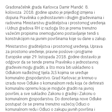
Gradonačelnik grada Karlovca Damir Mandić 8.
kolovoza 2018. godine uputio je prijedlog izmjena i
dopuna Pravilnika o jednostavnim i drugim građevinama i
radovima Ministarstvu graditeljstva i prostornog uređenja
i Udruzi gradova RH iz razloga što je prema trenutno
važećim propisima onemogućeno postavljanje tendi s
konstrukcijom na javnim površinama koje su dane u zakup.
Ministarstvo graditeljstva i prostornog uređenja, Uprava
za prostorno uređenje, pravne poslove i programe
Europske unije 29. listopada 2018. godine dostavilo je
odgovor da se tende prema Pravilniku o jednostavnoj
građevini mogu graditi, a što mora biti usklađeno s
Odlukom nadležnog tijela JLS kojima se uređuje
komunalno gospodarstvo. Grad Karlovac je krenuo u
izradu nove Odluke o komunalnom redu koja će definirati
komunalnu opremu koju je moguće graditi na javnoj
površini, a sve sukladno Zakonu o gradnji i Zakonu o
komunalnom gospodarstvu. Do donošenja nove Odluke
postupat će se prema trenutno važećoj Odluci o
komunalnom redu i Odluci o zakupu javnih površina i