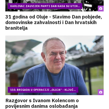
KARLOVAC ZAUVIJEK PAMTI DAN KADA SU UTIH...
31 godina od Oluje - Slavimo Dan pobjede,
domovinske zahvalnosti i Dan hrvatskih
branitelja
110. BRIGADA U OPERACIJI „OLUJA“ - KLJUČ...
Razgovor s Ivanom Kolencom o
povijesnim danima oslobađanja