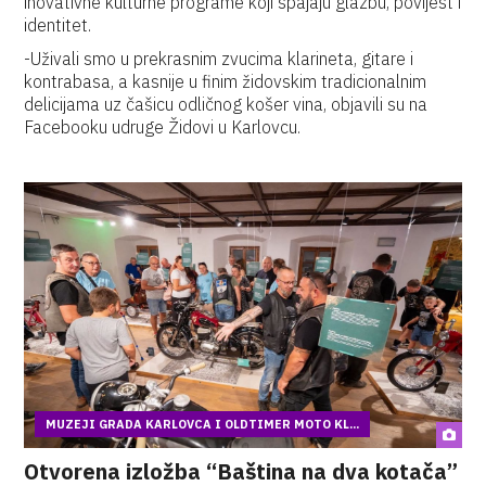
inovativne kulturne programe koji spajaju glazbu, povijest i
identitet.
-Uživali smo u prekrasnim zvucima klarineta, gitare i
kontrabasa, a kasnije u finim židovskim tradicionalnim
delicijama uz čašicu odličnog košer vina, objavili su na
Facebooku udruge Židovi u Karlovcu.
MUZEJI GRADA KARLOVCA I OLDTIMER MOTO KL...
Otvorena izložba “Baština na dva kotača”