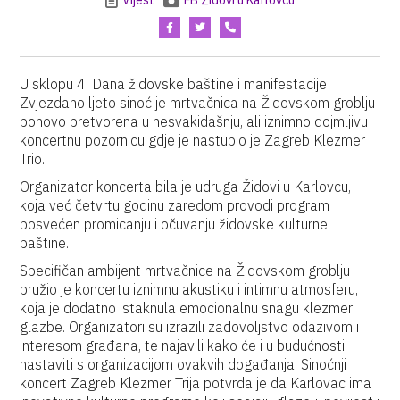
Vijest
FB Židovi u Karlovcu
U sklopu 4. Dana židovske baštine i manifestacije
Zvjezdano ljeto sinoć je mrtvačnica na Židovskom groblju
ponovo pretvorena u nesvakidašnju, ali iznimno dojmljivu
koncertnu pozornicu gdje je nastupio je Zagreb Klezmer
Trio.
Organizator koncerta bila je udruga Židovi u Karlovcu,
koja već četvrtu godinu zaredom provodi program
posvećen promicanju i očuvanju židovske kulturne
baštine.
Specifičan ambijent mrtvačnice na Židovskom groblju
pružio je koncertu iznimnu akustiku i intimnu atmosferu,
koja je dodatno istaknula emocionalnu snagu klezmer
glazbe. Organizatori su izrazili zadovoljstvo odazivom i
interesom građana, te najavili kako će i u budućnosti
nastaviti s organizacijom ovakvih događanja. Sinoćnji
koncert Zagreb Klezmer Trija potvrda je da Karlovac ima