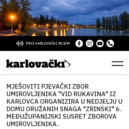
PRVI KARLOVAČKI 90.1FM
MJEŠOVITI PJEVAČKI ZBOR
UMIROVLJENIKA "VID RUKAVINA" IZ
KARLOVCA ORGANIZIRA U NEDJELJU U
DOMU ORUŽANIH SNAGA "ZRINSKI" 6.
MEĐUŽUPANIJSKI SUSRET ZBOROVA
UMIROVLJENIKA.