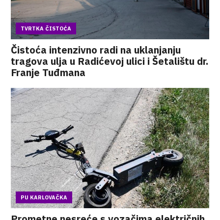
TVRTKA ČISTOĆA
Čistoća intenzivno radi na uklanjanju
tragova ulja u Radićevoj ulici i Šetalištu dr.
Franje Tuđmana
PU KARLOVAČKA
Prometne nesreće s vozačima električnih