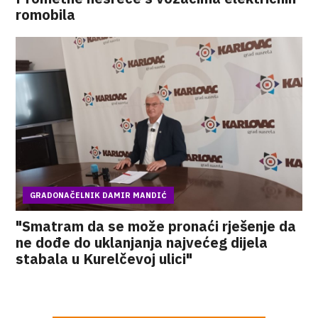
romobila
GRADONAČELNIK DAMIR MANDIĆ
"Smatram da se može pronaći rješenje da
ne dođe do uklanjanja najvećeg dijela
stabala u Kurelčevoj ulici"