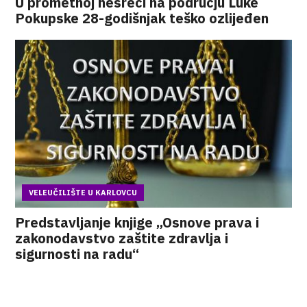
U prometnoj nesreći na području Luke
Pokupske 28-godišnjak teško ozlijeđen
VELEUČILIŠTE U KARLOVCU
Predstavljanje knjige „Osnove prava i
zakonodavstvo zaštite zdravlja i
sigurnosti na radu“