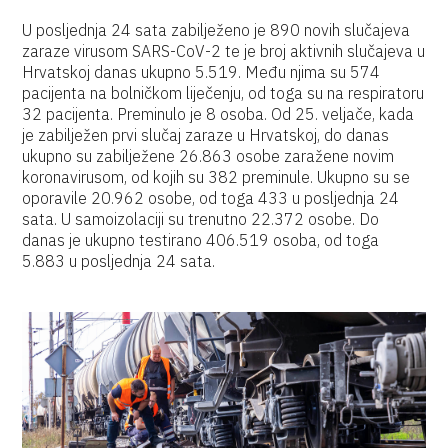
U posljednja 24 sata zabilježeno je 890 novih slučajeva
zaraze virusom SARS-CoV-2 te je broj aktivnih slučajeva u
Hrvatskoj danas ukupno 5.519. Među njima su 574
pacijenta na bolničkom liječenju, od toga su na respiratoru
32 pacijenta. Preminulo je 8 osoba. Od 25. veljače, kada
je zabilježen prvi slučaj zaraze u Hrvatskoj, do danas
ukupno su zabilježene 26.863 osobe zaražene novim
koronavirusom, od kojih su 382 preminule. Ukupno su se
oporavile 20.962 osobe, od toga 433 u posljednja 24
sata. U samoizolaciji su trenutno 22.372 osobe. Do
danas je ukupno testirano 406.519 osoba, od toga
5.883 u posljednja 24 sata.