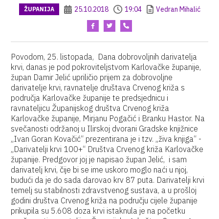
25.10.2018
19:04
Vedran Mihalić
ŽUPANIJA
Povodom, 25. listopada, Dana dobrovoljnih darivatelja
krvi, danas je pod pokroviteljstvom Karlovačke županije,
župan Damir Jelić upriličio prijem za dobrovoljne
darivatelje krvi, ravnatelje društava Crvenog križa s
područja Karlovačke županije te predsjednicu i
ravnateljicu Županijskog društva Crvenog križa
Karlovačke županije, Mirjanu Pogačić i Branku Hastor. Na
svečanosti održanoj u Ilirskoj dvorani Gradske knjižnice
„Ivan Goran Kovačić“ prezentirana je i tzv. „živa knjiga“ -
„Darivatelji krvi 100+“ Društva Crvenog križa Karlovačke
županije. Predgovor joj je napisao župan Jelić, i sam
darivatelj krvi, čije bi se ime uskoro moglo naći u njoj,
budući da je do sada darovao krv 87 puta. Darivatelji krvi
temelj su stabilnosti zdravstvenog sustava, a u prošloj
godini društva Crvenog križa na području cijele županije
prikupila su 5.608 doza krvi istaknula je na početku