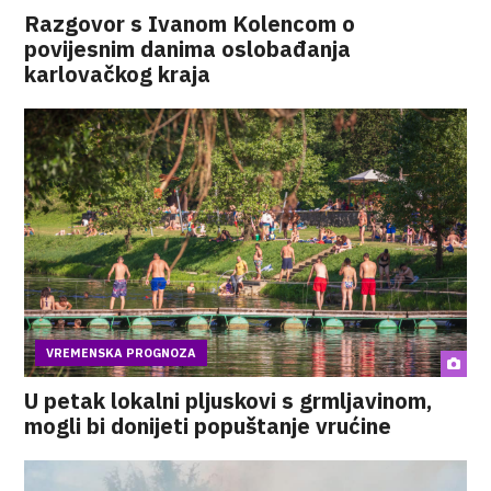
Razgovor s Ivanom Kolencom o
povijesnim danima oslobađanja
karlovačkog kraja
VREMENSKA PROGNOZA
U petak lokalni pljuskovi s grmljavinom,
mogli bi donijeti popuštanje vrućine