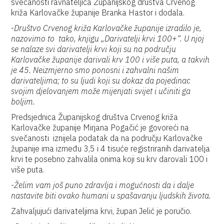
svečanosti ravnateljica Županijskog društva Crvenog
križa Karlovačke županije Branka Hastor i dodala.
-
Društvo Crvenog križa Karlovačke županije izradilo je,
nazovimo to tako, knjigu „Darivatelji krvi 100+“. U njoj
se nalaze svi darivatelji krvi koji su na području
Karlovačke županije darivali krv 100 i više puta, a takvih
je 45. Neizmjerno smo ponosni i zahvalni našim
darivateljima; to su ljudi koji su dokaz da pojedinac
svojim djelovanjem može mijenjati svijet i učiniti ga
boljim.
Predsjednica Županijskog društva Crvenog križa
Karlovačke županije Mirjana Pogačić je govoreći na
svečanosti iznijela podatak da na području Karlovačke
županije ima između 3,5 i 4 tisuće registriranih darivatelja
krvi te posebno zahvalila onima koji su krv darovali 100 i
više puta.
-
Želim vam još puno zdravlja i mogućnosti da i dalje
nastavite biti ovako humani u spašavanju ljudskih života.
Zahvaljujući darivateljima krvi, župan Jelić je poručio.