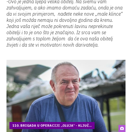
-
Ovo je jedna lijepa velika obitelj. Na svemu vam
zahvaljujem, a ako imamo domaću zadaću, onda je ona
da vi svojim primjerom, nađete neke nove „male klince“
koji još možda nemaju ni dovoljno godina da krenu.
Jedna vaša riječ može pokrenuti lavinu neprekinute
obitelji i to je ono što je značajno. Iz srca vam se
zahvaljujem s toplom željom da će ova naša obitelj
živjeti i da ste vi motivatori novih darivatelja.
110. BRIGADA U OPERACIJI „OLUJA“ - KLJUČ...