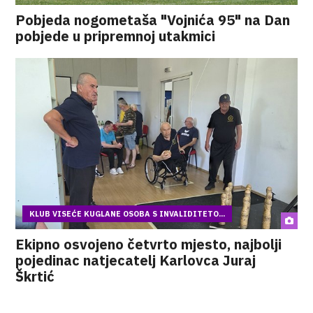
Pobjeda nogometaša "Vojnića 95" na Dan
pobjede u pripremnoj utakmici
KLUB VISEĆE KUGLANE OSOBA S INVALIDITETO...
Ekipno osvojeno četvrto mjesto, najbolji
pojedinac natjecatelj Karlovca Juraj
Škrtić