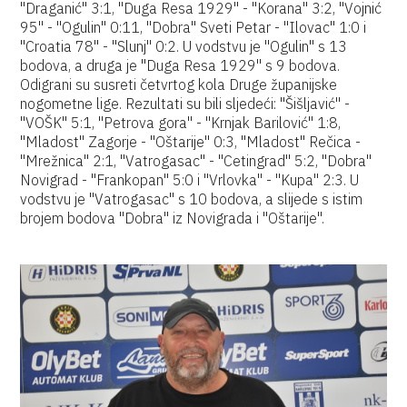
"Draganić" 3:1, "Duga Resa 1929" - "Korana" 3:2, "Vojnić
95" - "Ogulin" 0:11, "Dobra" Sveti Petar - "Ilovac" 1:0 i
"Croatia 78" - "Slunj" 0:2. U vodstvu je "Ogulin" s 13
bodova, a druga je "Duga Resa 1929" s 9 bodova.
Odigrani su susreti četvrtog kola Druge županijske
nogometne lige. Rezultati su bili sljedeći: "Šišljavić" -
"VOŠK" 5:1, "Petrova gora" - "Krnjak Barilović" 1:8,
"Mladost" Zagorje - "Oštarije" 0:3, "Mladost" Rečica -
"Mrežnica" 2:1, "Vatrogasac" - "Cetingrad" 5:2, "Dobra"
Novigrad - "Frankopan" 5:0 i "Vrlovka" - "Kupa" 2:3. U
vodstvu je "Vatrogasac" s 10 bodova, a slijede s istim
brojem bodova "Dobra" iz Novigrada i "Oštarije".