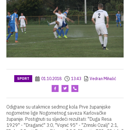
01.10.2018
13:43
Vedran Mihalić
SPORT
Odigrane su utakmice sedmog kola Prve županijske
nogometne lige Nogometnog saveza Karlovačke
županije. Postignuti su sljedeći rezultati: "Duga Resa
1929" - "Draganić" 3:0, "Vojnić 95" - "Zrinski Ozalj" 2:1,