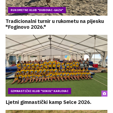
RUKOMETNI KLUB "DUBOVAC-GAZA"
Tradicionalni turnir u rukometu na pijesku
"Foginovo 2026."
GIMNASTIČKI KLUB "SOKOL" KARLOVAC
Ljetni gimnastički kamp Selce 2026.