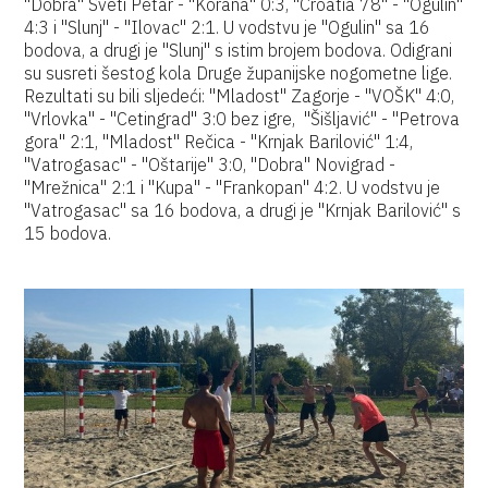
"Dobra" Sveti Petar - "Korana" 0:3, "Croatia 78" - "Ogulin"
4:3 i "Slunj" - "Ilovac" 2:1. U vodstvu je "Ogulin" sa 16
bodova, a drugi je "Slunj" s istim brojem bodova. Odigrani
su susreti šestog kola Druge županijske nogometne lige.
Rezultati su bili sljedeći: "Mladost" Zagorje - "VOŠK" 4:0,
"Vrlovka" - "Cetingrad" 3:0 bez igre, "Šišljavić" - "Petrova
gora" 2:1, "Mladost" Rečica - "Krnjak Barilović" 1:4,
"Vatrogasac" - "Oštarije" 3:0, "Dobra" Novigrad -
"Mrežnica" 2:1 i "Kupa" - "Frankopan" 4:2. U vodstvu je
"Vatrogasac" sa 16 bodova, a drugi je "Krnjak Barilović" s
15 bodova.