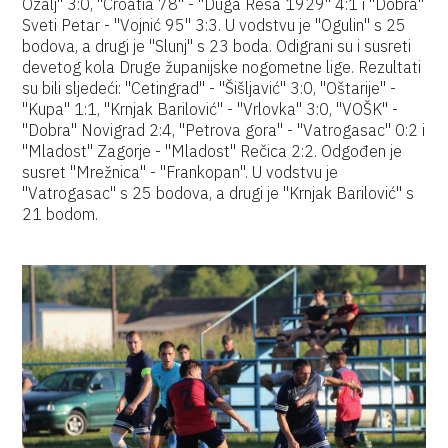
Ozalj" 3:0, "Croatia 78" - "Duga Resa 1929" 4:1 i "Dobra"
Sveti Petar - "Vojnić 95" 3:3. U vodstvu je "Ogulin" s 25
bodova, a drugi je "Slunj" s 23 boda. Odigrani su i susreti
devetog kola Druge županijske nogometne lige. Rezultati
su bili sljedeći: "Cetingrad" - "Šišljavić" 3:0, "Oštarije" -
"Kupa" 1:1, "Krnjak Barilović" - "Vrlovka" 3:0, "VOŠK" -
"Dobra" Novigrad 2:4, "Petrova gora" - "Vatrogasac" 0:2 i
"Mladost" Zagorje - "Mladost" Rečica 2:2. Odgođen je
susret "Mrežnica" - "Frankopan". U vodstvu je
"Vatrogasac" s 25 bodova, a drugi je "Krnjak Barilović" s
21 bodom.