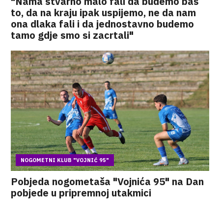
"Nama stvarno malo fali da budemo baš
to, da na kraju ipak uspijemo, ne da nam
ona dlaka fali i da jednostavno budemo
tamo gdje smo si zacrtali"
NOGOMETNI KLUB "VOJNIĆ 95"
Pobjeda nogometaša "Vojnića 95" na Dan
pobjede u pripremnoj utakmici