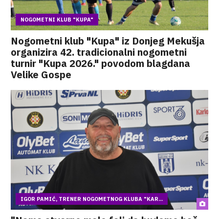
NOGOMETNI KLUB "KUPA"
Nogometni klub "Kupa" iz Donjeg Mekušja
organizira 42. tradicionalni nogometni
turnir "Kupa 2026." povodom blagdana
Velike Gospe
IGOR PAMIĆ, TRENER NOGOMETNOG KLUBA "KAR...