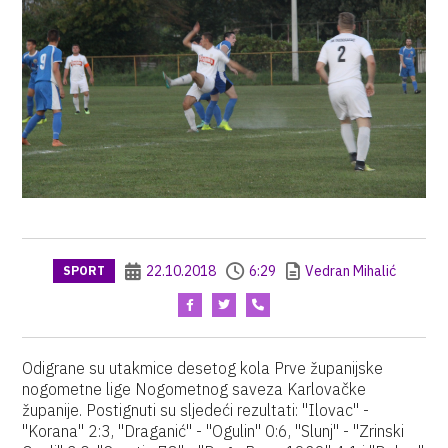
22.10.2018
6:29
Vedran Mihalić
SPORT
Odigrane su utakmice desetog kola Prve županijske
nogometne lige Nogometnog saveza Karlovačke
županije. Postignuti su sljedeći rezultati: "Ilovac" -
"Korana" 2:3, "Draganić" - "Ogulin" 0:6, "Slunj" - "Zrinski