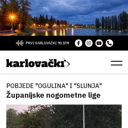
PRVI KARLOVAČKI 90.1FM
POBJEDE "OGULINA" I "SLUNJA"
Županijske nogometne lige