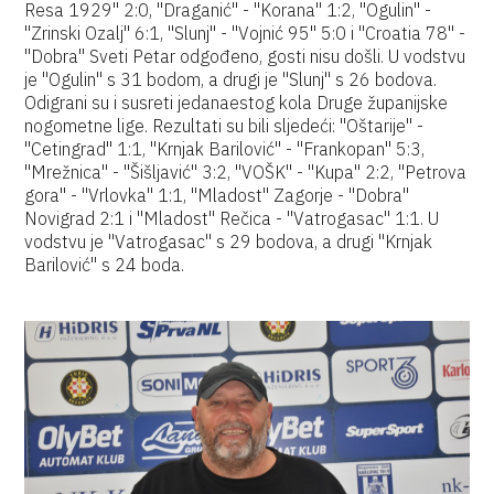
Resa 1929" 2:0, "Draganić" - "Korana" 1:2, "Ogulin" -
"Zrinski Ozalj" 6:1, "Slunj" - "Vojnić 95" 5:0 i "Croatia 78" -
"Dobra" Sveti Petar odgođeno, gosti nisu došli. U vodstvu
je "Ogulin" s 31 bodom, a drugi je "Slunj" s 26 bodova.
Odigrani su i susreti jedanaestog kola Druge županijske
nogometne lige. Rezultati su bili sljedeći: "Oštarije" -
"Cetingrad" 1:1, "Krnjak Barilović" - "Frankopan" 5:3,
"Mrežnica" - "Šišljavić" 3:2, "VOŠK" - "Kupa" 2:2, "Petrova
gora" - "Vrlovka" 1:1, "Mladost" Zagorje - "Dobra"
Novigrad 2:1 i "Mladost" Rečica - "Vatrogasac" 1:1. U
vodstvu je "Vatrogasac" s 29 bodova, a drugi "Krnjak
Barilović" s 24 boda.