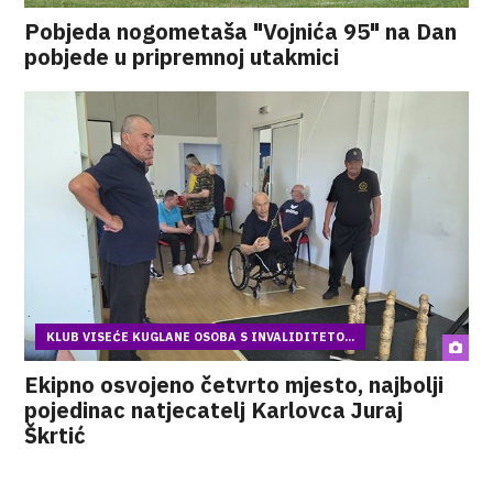
Pobjeda nogometaša "Vojnića 95" na Dan
pobjede u pripremnoj utakmici
KLUB VISEĆE KUGLANE OSOBA S INVALIDITETO...
Ekipno osvojeno četvrto mjesto, najbolji
pojedinac natjecatelj Karlovca Juraj
Škrtić