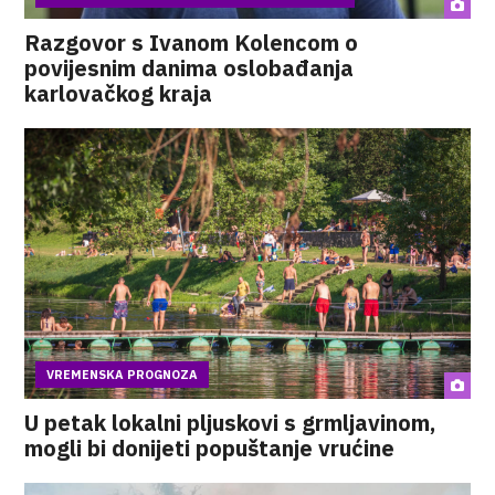
Razgovor s Ivanom Kolencom o
povijesnim danima oslobađanja
karlovačkog kraja
VREMENSKA PROGNOZA
U petak lokalni pljuskovi s grmljavinom,
mogli bi donijeti popuštanje vrućine