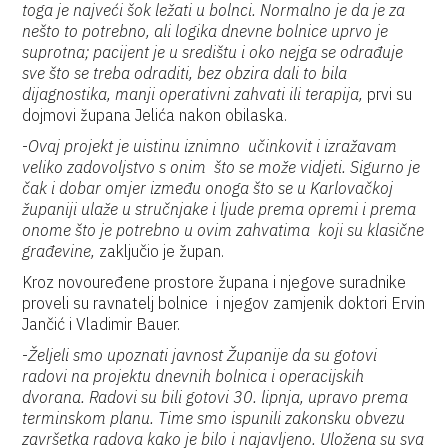
toga je najveći šok ležati u bolnci. Normalno je da je za
nešto to potrebno, ali logika dnevne bolnice uprvo je
suprotna; pacijent je u središtu i oko nejga se odrađuje
sve što se treba odraditi, bez obzira dali to bila
dijagnostika, manji operativni zahvati ili terapija,
prvi su
dojmovi župana Jelića nakon obilaska.
-
Ovaj projekt je uistinu iznimno učinkovit i izražavam
veliko zadovoljstvo s onim što se može vidjeti. Sigurno je
čak i dobar omjer između onoga što se u Karlovačkoj
županiji ulaže u stručnjake i ljude prema opremi i prema
onome što je potrebno u ovim zahvatima koji su klasične
građevine,
zaključio je župan.
Kroz novouređene prostore župana i njegove suradnike
proveli su ravnatelj bolnice i njegov zamjenik doktori Ervin
Jančić i Vladimir Bauer.
-
Željeli smo upoznati javnost Županije da su gotovi
radovi na projektu dnevnih bolnica i operacijskih
dvorana. Radovi su bili gotovi 30. lipnja, upravo prema
terminskom planu. Time smo ispunili zakonsku obvezu
završetka radova kako je bilo i najavljeno. Uložena su sva