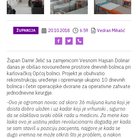
20.10.2018
6:59
Vedran Mihalić
ŽUPANIJA
Župan Damir Jelić sa zamjenicom Vesnom Hajsan Dolinar
danas je obišao novouređene prostore dnevnih bolnica pri
karlovačkoj Općoj bolnici. Projekt je obuhvatio
rekonstrukciju, uređenje i opremanje ukupno 10 dnevnih
bolnica i četiri operacijske dvorane za operativne zahvate
jednodnevne kirurgije.
-
Ovo je ogroman novac od skoro 36 milijuna kuna koji je
doista dobro uložen i uz kadar koji je vrhunski , sigurno
da se olakšava svaki oblik rada u medicini. Za mene kao
laika ovo je uistinu jedan revolucionarni događaj jer kada
se sam staviš u poziciju pacijenta, najgore je kada se
dugo vremna ne može otkriti što je problem, a nakon