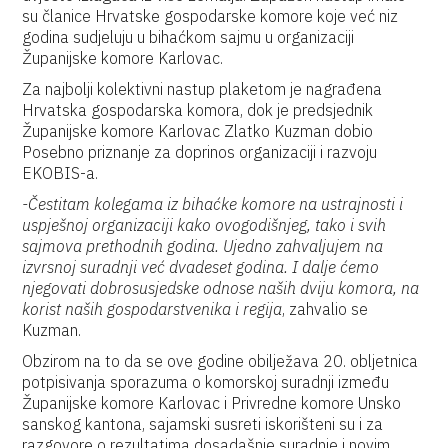
su članice Hrvatske gospodarske komore koje već niz
godina sudjeluju u bihaćkom sajmu u organizaciji
Županijske komore Karlovac.
Za najbolji kolektivni nastup plaketom je nagrađena
Hrvatska gospodarska komora, dok je predsjednik
Županijske komore Karlovac Zlatko Kuzman dobio
Posebno priznanje za doprinos organizaciji i razvoju
EKOBIS-a.
-Čestitam kolegama iz bihaćke komore na ustrajnosti i
uspješnoj organizaciji kako ovogodišnjeg, tako i svih
sajmova prethodnih godina. Ujedno zahvaljujem na
izvrsnoj suradnji već dvadeset godina. I dalje ćemo
njegovati dobrosusjedske odnose naših dviju komora, na
korist naših gospodarstvenika i regija
, zahvalio se
Kuzman.
Obzirom na to da se ove godine obilježava 20. obljetnica
potpisivanja sporazuma o komorskoj suradnji između
Županijske komore Karlovac i Privredne komore Unsko
sanskog kantona, sajamski susreti iskorišteni su i za
razgovore o rezultatima dosadašnje suradnje i novim