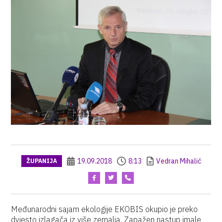
19.09.2018
8:13
Vedran Mihalić
ŽUPANIJA
Međunarodni sajam ekologije EKOBIS okupio je preko
dvjesto izlagača iz više zemalja. Zapažen nastup imale