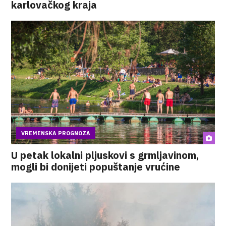
karlovačkog kraja
VREMENSKA PROGNOZA
U petak lokalni pljuskovi s grmljavinom,
mogli bi donijeti popuštanje vrućine