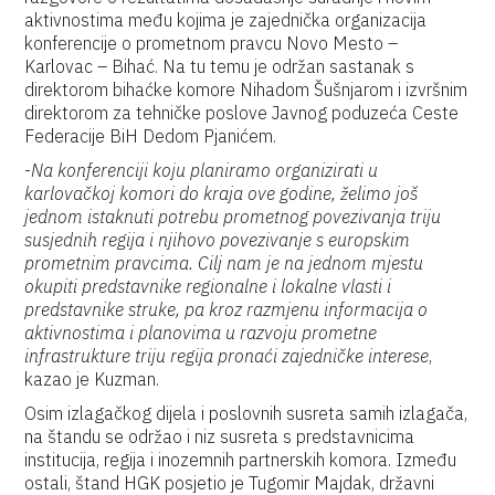
aktivnostima među kojima je zajednička organizacija
konferencije o prometnom pravcu Novo Mesto –
Karlovac – Bihać. Na tu temu je održan sastanak s
direktorom bihaćke komore Nihadom Šušnjarom i izvršnim
direktorom za tehničke poslove Javnog poduzeća Ceste
Federacije BiH Dedom Pjanićem.
-
Na konferenciji koju planiramo organizirati u
karlovačkoj komori do kraja ove godine, želimo još
jednom istaknuti potrebu prometnog povezivanja triju
susjednih regija i njihovo povezivanje s europskim
prometnim pravcima. Cilj nam je na jednom mjestu
okupiti predstavnike regionalne i lokalne vlasti i
predstavnike struke, pa kroz razmjenu informacija o
aktivnostima i planovima u razvoju prometne
infrastrukture triju regija pronaći zajedničke interese
,
kazao je Kuzman.
Osim izlagačkog dijela i poslovnih susreta samih izlagača,
na štandu se održao i niz susreta s predstavnicima
institucija, regija i inozemnih partnerskih komora. Između
ostali, štand HGK posjetio je Tugomir Majdak, državni