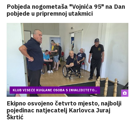
Pobjeda nogometaša "Vojnića 95" na Dan
pobjede u pripremnoj utakmici
KLUB VISEĆE KUGLANE OSOBA S INVALIDITETO...
Ekipno osvojeno četvrto mjesto, najbolji
pojedinac natjecatelj Karlovca Juraj
Škrtić