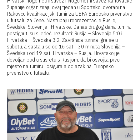
Hrvatski nogometni savez i Nogometni savez Karlovačke
županije organiziraju ovaj tjedan u Sportskoj dvorani na
Rakovcu kvalifikacijski turnir za UEFA Europsko prvenstvo
u futsalu za žene. Nastupaju reprezentacije Rusije,
Švedske, Slovenije i Hrvatske. Danas drugog dana turnira
postignuti su sljedeći rezultati: Rusija – Slovenija 5:0 i
Hrvatska – Švedska 3:2. Završnica turnira igra se u
subotu, a sastaju se od 16 sati i 30 minuta Slovenija –
Švedska i od 19 sati Hrvatska – Rusija. Hrvatskoj je
dovoljan bod u susretu s Rusijom, da bi osvojila prvo
mjesto na turniru i osigurala odlazak na Europsko
prvenstvo u futsalu.