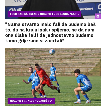
IGOR PAMIĆ, TRENER NOGOMETNOG KLUBA "KAR...
"Nama stvarno malo fali da budemo baš
to, da na kraju ipak uspijemo, ne da nam
ona dlaka fali i da jednostavno budemo
tamo gdje smo si zacrtali"
NOGOMETNI KLUB "VOJNIĆ 95"